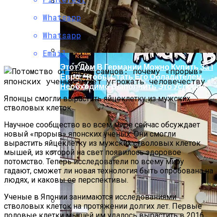
Whatsapp
В России Изобрели Лекарство,
Восстанавливающее Мозг
Whatsapp
Email
Этот Дом В Германии Можно Купить За 1
Евро. Чтобы Стать Его Обладателем,
Необходимо Выполнить Это Условие
Японцы смогли вырастить яйцеклетку из мужских
стволовых клеток.
Научное сообщество во всем мире сейчас обсуждает
новый «прорыв» японских ученых. Они смогли
вырастить яйцеклетку из мужских стволовых клеток
мышей, из которой на свет появилось здоровое
потомство. Теперь исследователи по всему миру
Бетонные Сваи: Особенности
гадают, сможет ли новая технология быть опробована на
Применения И Устройство
людях, и каковы ее перспективы.
Ученые в Японии занимаются исследованиями
стволовых клеток на протяжении долгих лет. Первые
половые клетки мышей им удалось вырастить в 2016