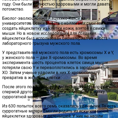
Посещение Развлекательных Сайтов В
году. Они были полностью здоровыми и могли давать
Рабочее Время
потомство.
Биолог-эволюционист Кацухико Хаяси из
университетов Осаки вместе с коллегами смог также
создать яйцеклетку из клетки кожи, взятой у самки
Недвижимость В Германии
мыши. Но в новом исследовании для создания
яйцеклетки был использован биоматериал из хвоста
лабораторного грызуна мужского пола.
У представителей мужского пола есть хромосомы X и Y,
у женского пола — две Х-хромосомы. Во время
эксперимента шесть процентов клеток самца мыши
потеряли свою Y и перевоплотились в зародышевые
ХО. Затем ученые удвоили в них Х-хромосомы,
превратив в женские клетки .
Бетонные Блоки Для Строительства:
После этого полученные яйцеклетки оплодотворили
Преимущества И Недостатки
спермой другого самца мыши и поместили в матку
суррогатной матери.
Из 630 попыток всего семь оказались удачными. То есть
Главные Ученые Года Названы
суррогатные матери смогли родить из искусственной
Научным Журналом Nature
яйцеклетки здоровых детенышей. У них не нашли