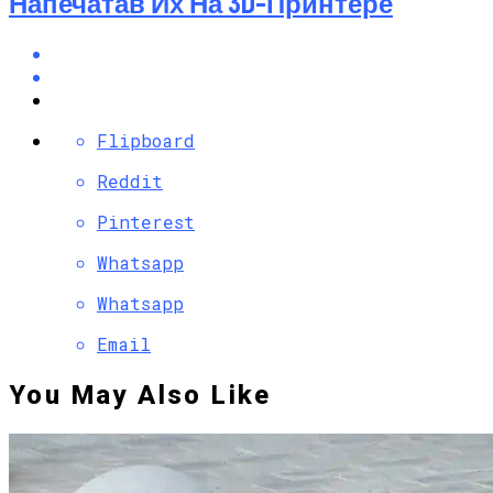
Напечатав Их На 3D-Принтере
Flipboard
Reddit
Pinterest
Whatsapp
Whatsapp
Email
You May Also Like