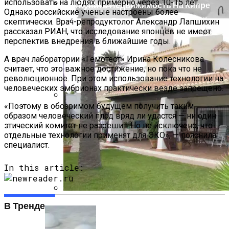
использовать на людях примерно через 10-15 лет.
Как Купить Недвижимость На Кипре
Однако российские ученые настроены более
Церемония Вручения Нобелевской
скептически. Врач-репродуктолог Александр Лапшихин
Премии 2012
рассказал РИАН, что исследование японцев не имеет
перспектив внедрения в ближайшие годы.
А врач лаборатории «Гемотест» Ирина Колесникова
считает, что это важное достижение, но пока что не
революционное. При этом использование технологии на
человеческих эмбрионах практически везде запрещено.
«Поэтому в обозримом будущем получить таким
Производство Плит Перекрытия ВП В
образом человеческий плод вряд ли удастся — ни один
Москве
этический комитет не разрешит. Но не исключено, что
отдельные технологии применят для ЭКО», — пояснила
специалист.
In this article:
В Тренде
Недвижимость В Испании Без
Посредников