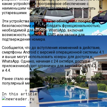
В России Изобрели Лекарство,
какие устройства и программное обеспечение с
Восстанавливающее Мозг
наименьшим числом пользователей можно считать
устаревшими.
Эти устройства могут быть не обновлены последними
безопасностями или не обладать функциональностью,
Недвижимость В Германии
необходимой для работы WhatsApp, включая
возможность принимать SMS или звонки для
подтверждения номера.
Сообщается, что до вступления изменений в действие,
смартфоны Android с версией операционной системы 4.1
и выше могут использовать юзеры для доступа к
WhatsApp. Однако, начиная с 24 октября, доступ к
приложению будет ограничен для версий ОС 4.1, 4.2, 4.3
и 4.4.
Бетонные Сваи: Особенности
Ранее стало известно, что в России могут заблокировать
Применения И Устройство
популярный мессенджер WhatsApp.
In this article:
Посещение Развлекательных Сайтов В
Рабочее Время