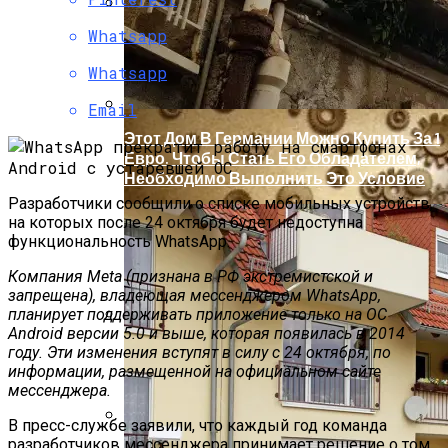
Whatsapp
Марсоход Curiosity Пробурил Красную
Планету. Фотографии
Whatsapp
Email
Этот Дом В Германии Можно Купить За 1
Евро. Чтобы Стать Его Обладателем,
Необходимо Выполнить Это Условие
Разработчики сообщили о списке мобильных устройств,
на которых после 24 октября будет недоступна
функциональность WhatsApp.
Компания Meta (признана в РФ экстремистской и
запрещена), владеющая мессенджером WhatsApp,
планирует поддерживать приложение только на ОС
Android версии 5.0 и выше, которая появилась в 2014
Бетонные Плиты Для Теплоизоляции:
году. Эти изменения вступят в силу с 24 октября, по
Возможности И Преимущества
информации, размещенной на официальном сайте
мессенджера.
В пресс-службе заявили, что каждый год команда
разработчиков мессенджера принимает решение о том,