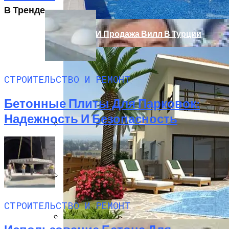
В Тренде
Аренда И Продажа Вилл В Турции
СТРОИТЕЛЬСТВО И РЕМОНТ
Бетонные Плиты Для Парковок:
Надежность И Безопасность
Бетонные Блоки Для Строительства:
Преимущества И Недостатки
Главные Ученые Года Названы
Научным Журналом Nature
СТРОИТЕЛЬСТВО И РЕМОНТ