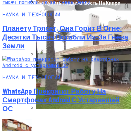
Как Купить Недвижимость На Кипре
Как Безопасно Довезти Елку До Дома
НАУКА И ТЕХНОЛОГИИ
Планету Трясет, Она Горит В Огне:
Десятки Тысяч Погибли Из-За Гнева
Земли
Производство Плит Перекрытия ВП В
Москве
НАУКА И ТЕХНОЛОГИИ
WhatsApp Прекратит Работу На
Смартфонах Android С Устаревшей
ОС
Недвижимость В Испании Без
Посредников