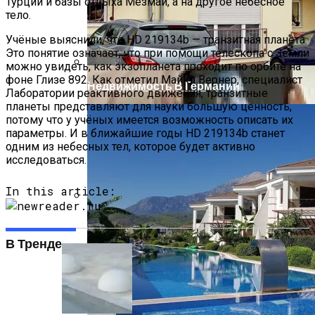
Главные Ученые Года Названы
Турции и базы отдыха Мезмай, а на другое небесное
Научным Журналом Nature
тело.
Учёные выяснили, что HD 219134b — транзитная планета.
Это понятие означает, что при помощи телескопа с Земли
можно увидеть, как экзопланета проходит по орбите на
фоне Глизе 892. Как отметил Майкл Вернер, специалист
Недвижимость В Германии
Лаборатории реактивного движения, транзитные
планеты представляют для науки большую ценность,
потому что у учёных имеется возможность описать их
параметры. И в ближайшие годы HD 219134b станет
одним из небесных тел, которое будет активно
исследоваться.
In this article:
Бетонные Блоки Для Строительства:
Преимущества И Недостатки
В Тренде
Смартфоны И Планшеты Разрушают
Семейную Жизнь