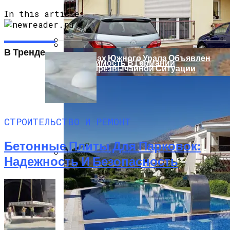
Пхеньян Заявил, Что Провел
Очередные Ядерные Испытания
In this article:
В Тренде
В Районах Южного Урала Объявлен
Недвижимость В Германии
Режим Чрезвычайной Ситуации
СТРОИТЕЛЬСТВО И РЕМОНТ
Бетонные Плиты Для Парковок:
Надежность И Безопасность
Бетонные Плиты Для Теплоизоляции:
Возможности И Преимущества