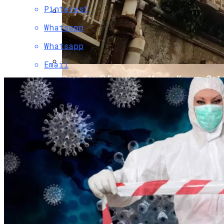
Pinterest
Whatsapp
Конец Света В Картинках
Whatsapp
Email
Этот Дом В Германии Можно Купить За 1
Евро. Чтобы Стать Его Обладателем,
Необходимо Выполнить Это Условие
Бетонные Сваи: Особенности
Применения И Устройство
Вопросы К НАСА По Поводу Конца