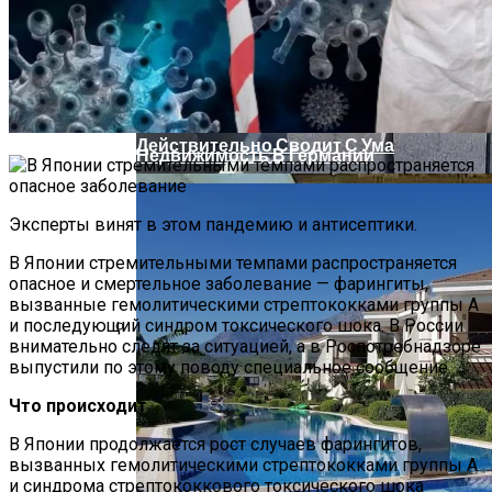
Света
Ученые Доказали, Что Любовь
Действительно Сводит С Ума
Недвижимость В Германии
Эксперты винят в этом пандемию и антисептики.
В Японии стремительными темпами распространяется
опасное и смертельное заболевание — фарингиты,
вызванные гемолитическими стрептококками группы А
и последующий синдром токсического шока. В России
внимательно следят за ситуацией, а в Роспотребнадзоре
Бетонные Блоки Для Строительства:
выпустили по этому поводу специальное сообщение.
Преимущества И Недостатки
Что происходит
В Японии продолжается рост случаев фарингитов,
вызванных гемолитическими стрептококками группы А
и синдрома стрептококкового токсического шока