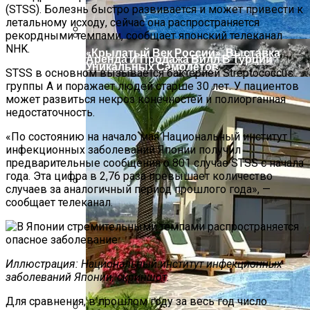
(STSS). Болезнь быстро развивается и может привести к
летальному исходу, сейчас она распространяется
рекордными темпами, сообщает японский телеканал
NHK.
«Крылатый Век России». Выставка
Аренда И Продажа Вилл В Турции
Уникальных Самолетов
STSS в основном вызывается бактерией Streptococcus
группы A и поражает людей старше 30 лет. У пациентов
может развиться некроз конечностей и полиорганная
недостаточность.
«По состоянию на начало мая Национальный институт
инфекционных заболеваний Японии получил
предварительные сообщения о 801 случае STSS с начала
года. Эта цифра в 2,76 раза превышает количество
случаев за аналогичный период прошлого года», —
сообщает телеканал.
Из Чего Состоит Бетон?
Иллюстрация: Национальный институт инфекционных
заболеваний Японии, скриншот.
Для сравнения, в прошлом году за весь год число