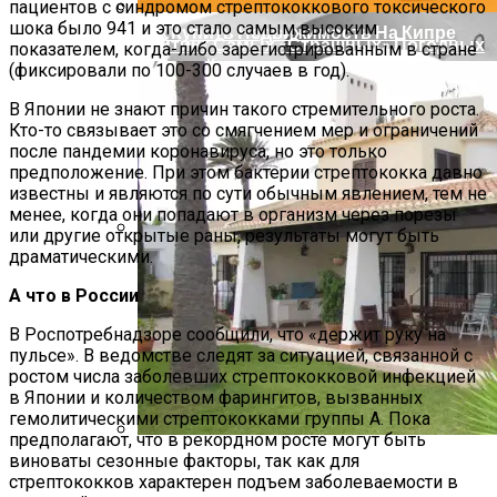
пациентов с синдромом стрептококкового токсического
шока было 941 и это стало самым высоким
Как Купить Недвижимость На Кипре
Рейтинг Самых «страшных» Погодных
показателем, когда-либо зарегистрированным в стране
Явлений
(фиксировали по 100-300 случаев в год).
В Японии не знают причин такого стремительного роста.
Кто-то связывает это со смягчением мер и ограничений
после пандемии коронавируса, но это только
предположение. При этом бактерии стрептококка давно
известны и являются по сути обычным явлением, тем не
менее, когда они попадают в организм через порезы
или другие открытые раны, результаты могут быть
драматическими.
Производство Плит Перекрытия ВП В
Москве
А что в России
В Роспотребнадзоре сообщили, что «держит руку на
пульсе». В ведомстве следят за ситуацией, связанной с
ростом числа заболевших стрептококковой инфекцией
в Японии и количеством фарингитов, вызванных
гемолитическими стрептококками группы А. Пока
предполагают, что в рекордном росте могут быть
виноваты сезонные факторы, так как для
Недвижимость В Испании Без
стрептококков характерен подъем заболеваемости в
Посредников