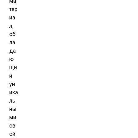
ма
тер
иа
л,
об
ла
да
ю
щи
й
ун
ика
ль
ны
ми
св
ой