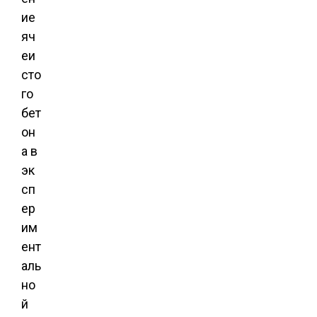
ие
яч
еи
сто
го
бет
он
а в
эк
сп
ер
им
ент
аль
но
й