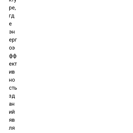
ре,
гд
е
эн
ерг
оэ
фф
ект
ив
но
сть
зд
ан
ий
яв
ля