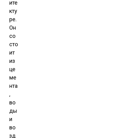
ите
кту
ре.
Он
со
сто
ит
из
це
ме
нта
,
во
ды
и
во
зд