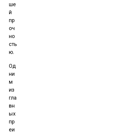
ше
й
пр
оч
но
сть
ю.
Од
ни
м
из
гла
вн
ых
пр
еи