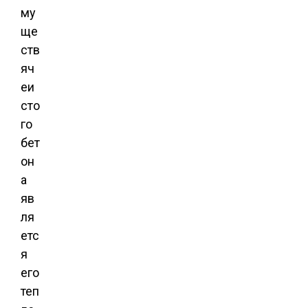
му
ще
ств
яч
еи
сто
го
бет
он
а
яв
ля
етс
я
его
теп