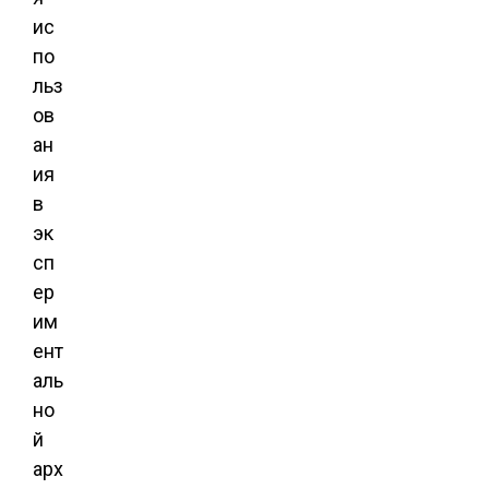
ис
по
льз
ов
ан
ия
в
эк
сп
ер
им
ент
аль
но
й
арх