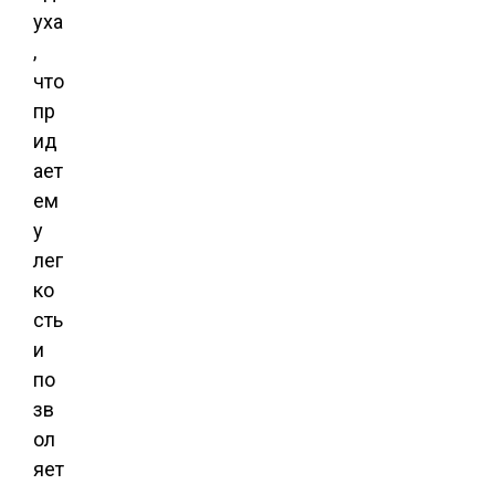
уха
,
что
пр
ид
ает
ем
у
лег
ко
сть
и
по
зв
ол
яет