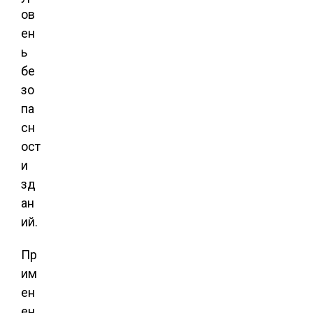
ов
ен
ь
бе
зо
па
сн
ост
и
зд
ан
ий.
Пр
им
ен
ен