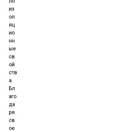
ло
из
ол
яц
ио
нн
ые
св
ой
ств
а.
Бл
аго
да
ря
св
ое