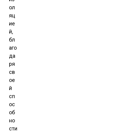
ол
яц
ие
й,
бл
аго
да
ря
св
ое
й
сп
ос
об
но
сти