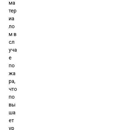
ма
тер
иа
ло
м в
сл
уча
е
по
жа
ра,
что
по
вы
ша
ет
ур