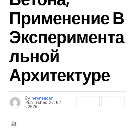
Применение В
Эксперимента
Льной
Архитектуре
By
newreader
Published
27.02
.2026