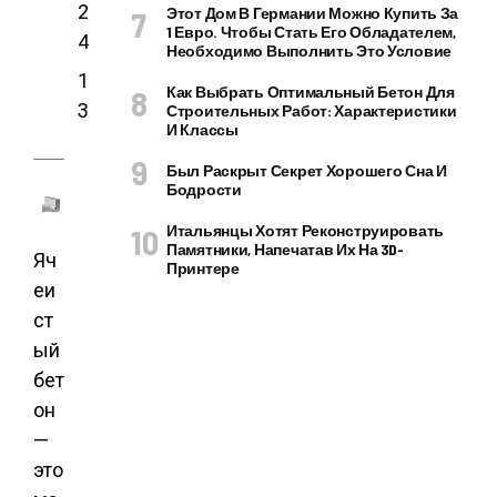
2
Этот Дом В Германии Можно Купить За
1 Евро. Чтобы Стать Его Обладателем,
4
Необходимо Выполнить Это Условие
1
Как Выбрать Оптимальный Бетон Для
3
Строительных Работ: Характеристики
И Классы
Был Раскрыт Секрет Хорошего Сна И
Бодрости
Итальянцы Хотят Реконструировать
Памятники, Напечатав Их На 3D-
Яч
Принтере
еи
ст
ый
бет
он
—
это