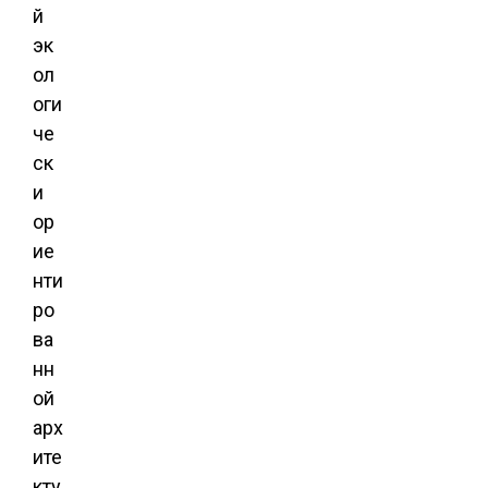
й
эк
ол
оги
че
ск
и
ор
ие
нти
ро
ва
нн
ой
арх
ите
кту