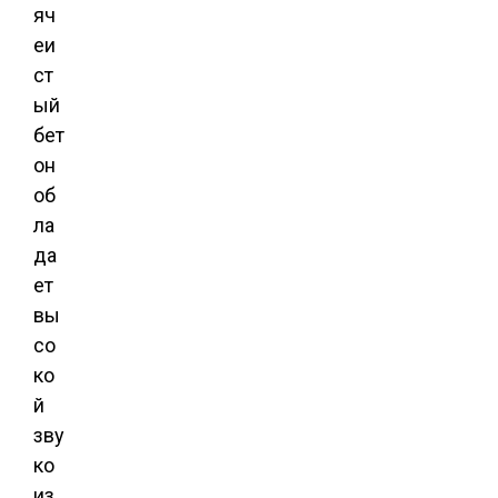
яч
еи
ст
ый
бет
он
об
ла
да
ет
вы
со
ко
й
зву
ко
из