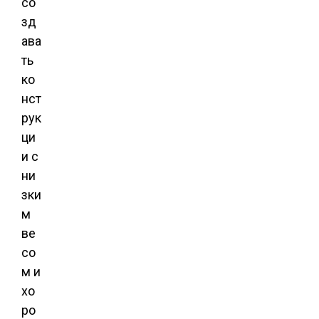
со
зд
ава
ть
ко
нст
рук
ци
и с
ни
зки
м
ве
со
м и
хо
ро