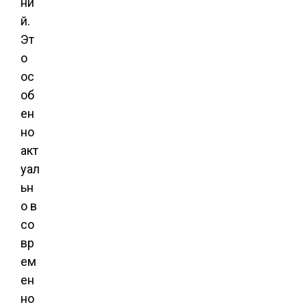
ни
й.
Эт
о
ос
об
ен
но
акт
уал
ьн
о в
со
вр
ем
ен
но