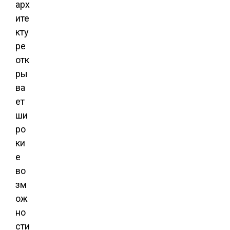
арх
ите
кту
ре
отк
ры
ва
ет
ши
ро
ки
е
во
зм
ож
но
сти