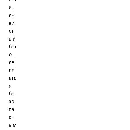
и,
яч
еи
ст
ый
бет
он
яв
ля
етс
я
бе
зо
па
сн
ым