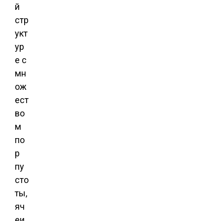
й
стр
укт
ур
е с
мн
ож
ест
во
м
по
р
пу
сто
ты,
яч
еи