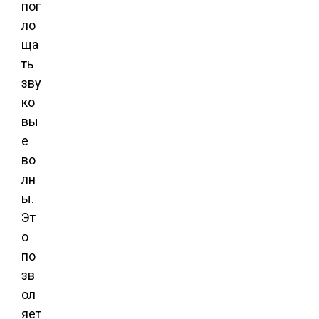
пог
ло
ща
ть
зву
ко
вы
е
во
лн
ы.
Эт
о
по
зв
ол
яет