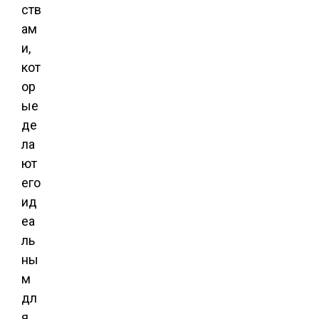
ств
ам
и,
кот
ор
ые
де
ла
ют
его
ид
еа
ль
ны
м
дл
я