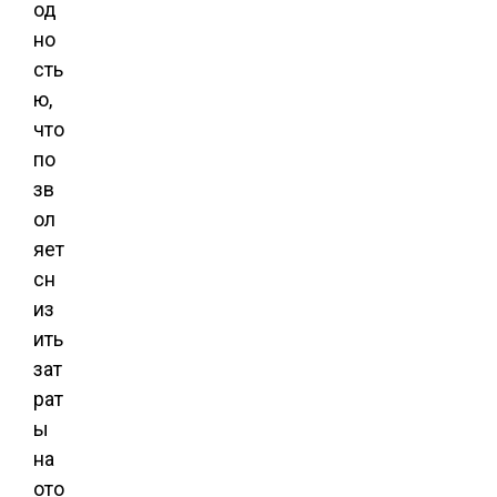
од
но
сть
ю,
что
по
зв
ол
яет
сн
из
ить
зат
рат
ы
на
ото