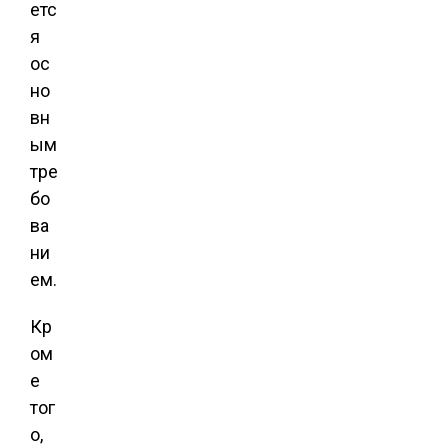
етс
я
ос
но
вн
ым
тре
бо
ва
ни
ем.
Кр
ом
е
тог
о,