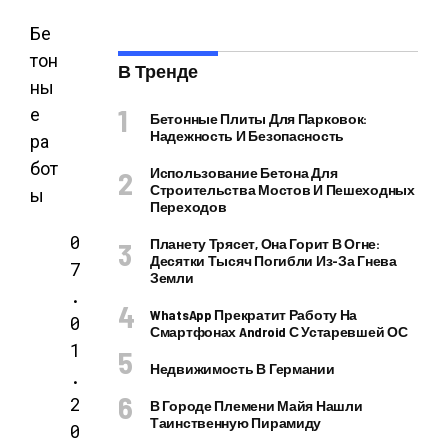
Бе
тон
В Тренде
ны
е
Бетонные Плиты Для Парковок:
Надежность И Безопасность
ра
бот
Использование Бетона Для
Строительства Мостов И Пешеходных
ы
Переходов
0
Планету Трясет, Она Горит В Огне:
Десятки Тысяч Погибли Из-За Гнева
7
Земли
.
WhatsApp Прекратит Работу На
0
Смартфонах Android С Устаревшей ОС
1
Недвижимость В Германии
.
2
В Городе Племени Майя Нашли
Таинственную Пирамиду
0