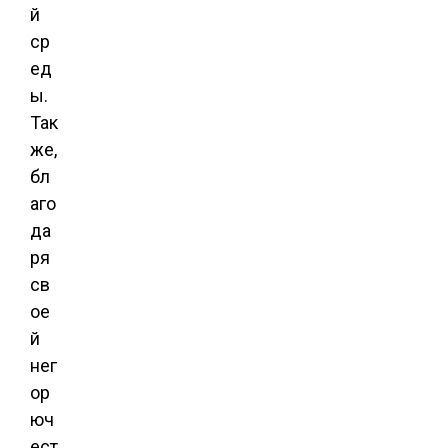
й
ср
ед
ы.
Так
же,
бл
аго
да
ря
св
ое
й
нег
ор
юч
ест