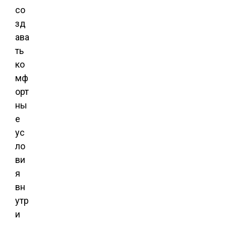
со
зд
ава
ть
ко
мф
орт
ны
е
ус
ло
ви
я
вн
утр
и