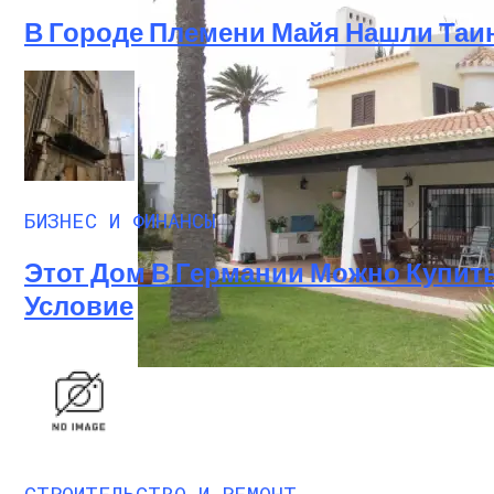
В Городе Племени Майя Нашли Та
Производство Плит Перекрытия ВП В М
БИЗНЕС И ФИНАНСЫ
Этот Дом В Германии Можно Купить
Условие
Недвижимость В Испании Без Посредн
СТРОИТЕЛЬСТВО И РЕМОНТ