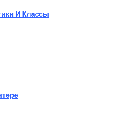
тики И Классы
нтере