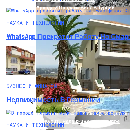
Аренда И Продажа Вилл В Турции
НАУКА И ТЕХНОЛОГИИ
WhatsApp Прекратит Работу На Смар
Из Чего Состоит Бетон?
БИЗНЕС И ФИНАНСЫ
Недвижимость В Германии
Вопросы К НАСА По Поводу Конца Свет
Как Купить Недвижимость На Кипре
НАУКА И ТЕХНОЛОГИИ