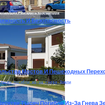
Желающих Разгадать Код Шифра
дежность И Безопасность
реимущества И Недостатки
ельства Мостов И Пешеходных Перех
 Десятки Тысяч Погибли Из-За Гнева 