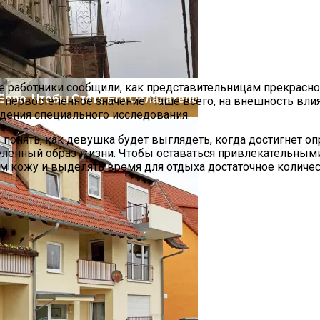
е работники сообщили, как представительницам прекрасного
1 Евро. Чтобы Стать Его Обладателем, Необходимо Вып
 первостепенное значение. Чаше всего, на внешность влия
едения специального исследования.
понять, как девушка будет выглядеть, когда достигнет опр
еленный образ жизни. Чтобы оставаться привлекательным
ием кожу и выделять время для отдыха достаточное количе
ия И Устройство