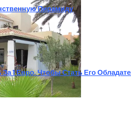
инственную Пирамиду
оскве
 За 1 Евро. Чтобы Стать Его Облада
иков