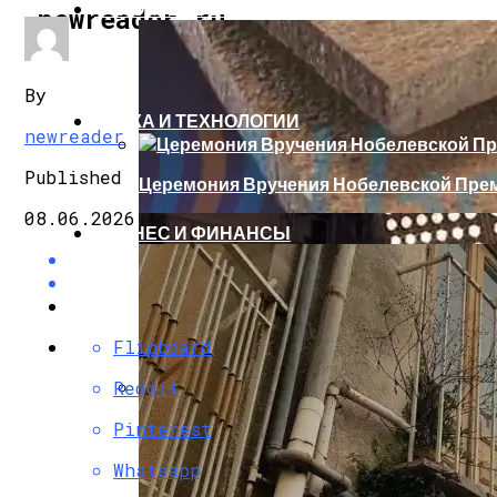
СТРОИТЕЛЬСТВО И РЕМОНТ
newreader.ru
By
НАУКА И ТЕХНОЛОГИИ
newreader
Published
Церемония Вручения Нобелевской Прем
08.06.2026
БИЗНЕС И ФИНАНСЫ
Flipboard
Reddit
Бетонные Плиты Для Теплоизоляции: 
Pinterest
Whatsapp