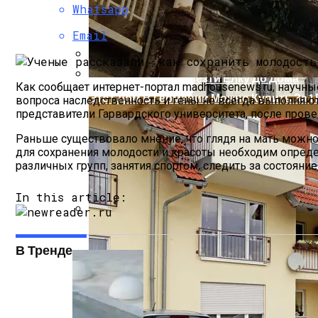
Whatsapp
Email
Как Безопасно Довезти Елку До Дома
Как сообщает интернет-портал madhousenews.ru, научны
Этот Дом В Германии Можно Купить За 
вопроса наследственность и гены не всегда выполняют
представители Гарвардского университета, после пров
Раньше существовало мнение, что глядя на мать можно 
для сохранения молодости и красоты необходим опред
различных групп, занятия спортом, следить за состоян
In this article:
Бетонные Сваи: Особенности Применен
В Тренде