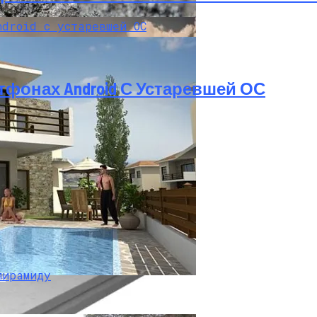
тфонах Android С Устаревшей ОС
а