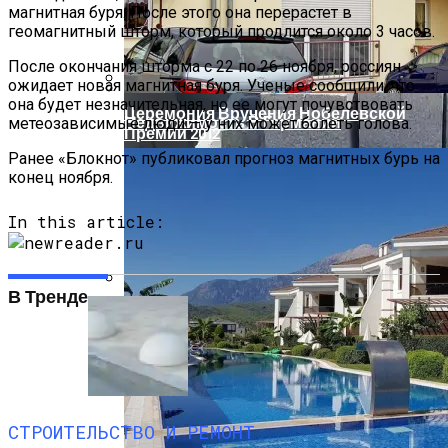
Смартфоны И Планшеты Разрушают
магнитная буря. После этого она перерастет в
Семейную Жизнь
геомагнитный шторм, который продлится около 3 часов.
После окончания шторма с 22 по 26 ноября, россиян
ожидает новая магнитная буря. Ученые сообщили, что
она будет незначительная, но ее могут почувствовать
Церемония Вручения Нобелевской
Недвижимость В Германии
метеозависимые люди — у них может болеть голова.
Премии 2012
Ранее «Блокнот» публиковал прогноз магнитных бурь на
конец ноября.
In this article:
В Тренде
Бетонные Блоки Для Строительства:
Преимущества И Недостатки
СТРОИТЕЛЬСТВО И РЕМОНТ