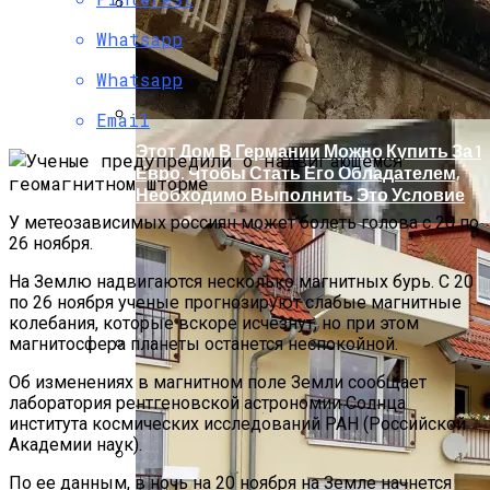
Whatsapp
Главные Ученые Года Названы
Научным Журналом Nature
Whatsapp
Email
Этот Дом В Германии Можно Купить За 1
Евро. Чтобы Стать Его Обладателем,
Необходимо Выполнить Это Условие
У метеозависимых россиян может болеть голова с 20 по
26 ноября.
На Землю надвигаются несколько магнитных бурь. С 20
по 26 ноября ученые прогнозируют слабые магнитные
колебания, которые вскоре исчезнут, но при этом
магнитосфера планеты останется неспокойной.
Бетонные Сваи: Особенности
Об изменениях в магнитном поле Земли сообщает
Применения И Устройство
лаборатория рентгеновской астрономии Солнца
института космических исследований РАН (Российской
Академии наук).
По ее данным, в ночь на 20 ноября на Земле начнется