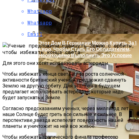
Whatsapp
Как Безопасно Довезти Елку До Дома
Whatsapp
Email
Этот Дом В Германии Можно Купить За 1
Евро. Чтобы Стать Его Обладателем,
Необходимо Выполнить Это Условие
Для этого они хотят использовать астероиды.
Чтобы избежать конца света из-за роста солнечной
активности британский ученый предложил сдвинуть
Землю на другую орбиту. Для этого он в будущем
предлагает использовать астероиды, которые надо
будет запускать к Земле.
Бетонные Сваи: Особенности
Согласно предсказаниям ученых, через миллиард лет
Применения И Устройство
наше Солнце будет греть все сильнее и сильнее. В
перспективе звезда испепелит поверхность нашей
планеты и уничтожит на ней все живое.
Британские Спецслужбы Просят Всех
Чтобы избежать трагического финала профессор