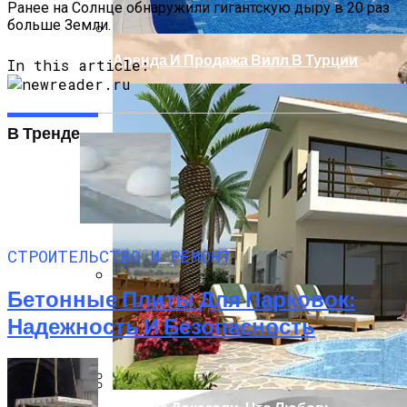
Ранее на Солнце обнаружили гигантскую дыру в 20 раз
больше Земли.
Аренда И Продажа Вилл В Турции
In this article:
В Тренде
Из Чего Состоит Бетон?
СТРОИТЕЛЬСТВО И РЕМОНТ
Бетонные Плиты Для Парковок:
Вопросы К НАСА По Поводу Конца
Надежность И Безопасность
Света