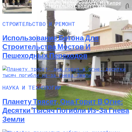
Ученые Доказали, Что Любовь
Как Купить Недвижимость На Кипре
Действительно Сводит С Ума
СТРОИТЕЛЬСТВО И РЕМОНТ
Использование Бетона Для
Строительства Мостов И
Пешеходных Переходов
Производство Плит Перекрытия ВП В
Москве
НАУКА И ТЕХНОЛОГИИ
Планету Трясет, Она Горит В Огне:
Десятки Тысяч Погибли Из-За Гнева
Земли
Недвижимость В Испании Без
Посредников