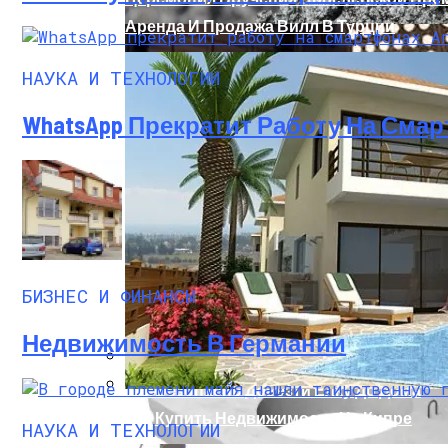
Аренда И Продажа Вилл В Турции
НАУКА И ТЕХНОЛОГИИ
WhatsApp Прекратит Работу На Смар
Из Чего Состоит Бетон?
БИЗНЕС И ФИНАНСЫ
Недвижимость В Германии
Как Безопасно Довезти Елку До Дома
Как Купить Недвижимость На Кипре
НАУКА И ТЕХНОЛОГИИ