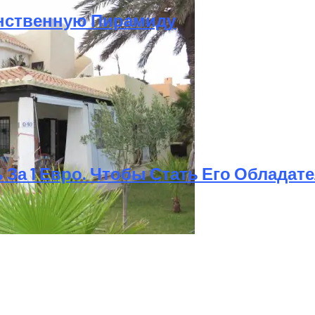
инственную Пирамиду
оскве
 За 1 Евро. Чтобы Стать Его Облада
иков