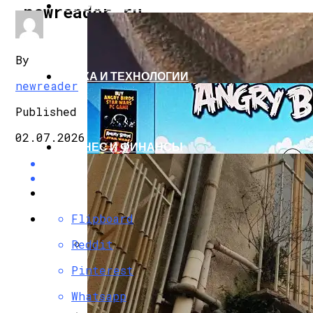
СТРОИТЕЛЬСТВО И РЕМОНТ
newreader.ru
By
НАУКА И ТЕХНОЛОГИИ
newreader
Published
02.07.2026
БИЗНЕС И ФИНАНСЫ
Flipboard
Reddit
Бетонные Плиты Для Теплоизоляции: 
Pinterest
Whatsapp