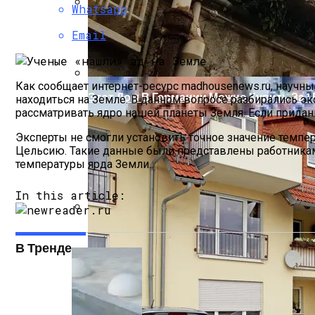
Whatsapp
Посещение Развлекательных Сайтов В 
Email
Как сообщает интернет-ресурс madhousenews.ru, научны
Этот Дом В Германии Можно Купить За 
находиться на Земле. В данном вопросе разбирались э
рассматривать ядро нашей планеты Земля. Если придания
Эксперты не смогли установить точное значение темпер
Цельсию. Такие данные были представлены работниками
температуры ярда Земли.
In this article:
Бетонные Сваи: Особенности Применен
В Тренде
Главные Ученые Года Названы Научным