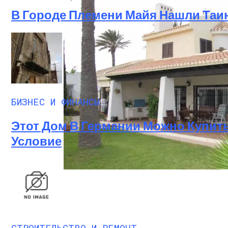
В Городе Племени Майя Нашли Та
Производство Плит Перекрытия ВП В М
БИЗНЕС И ФИНАНСЫ
Этот Дом В Германии Можно Купить
Условие
Недвижимость В Испании Без Посредн
СТРОИТЕЛЬСТВО И РЕМОНТ