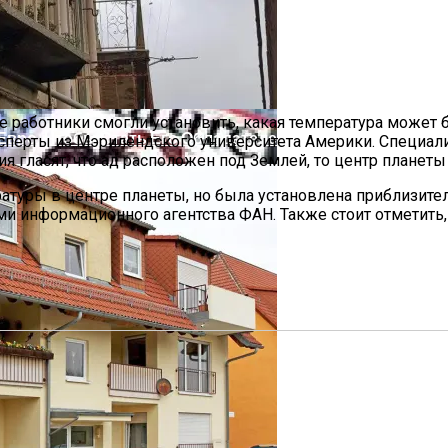
Рабочее Время
е работники смогли установить, какая температура может 
1 Евро. Чтобы Стать Его Обладателем, Необходимо Вып
ксперты из Мэрилендского университета Америки. Специали
 гласят, что ад расположен под Землей, то центр планеты
атуры в центре планеты, но была установлена приблизитель
 информационного агентства ФАН. Также стоит отметить, 
ия И Устройство
 Журналом Nature