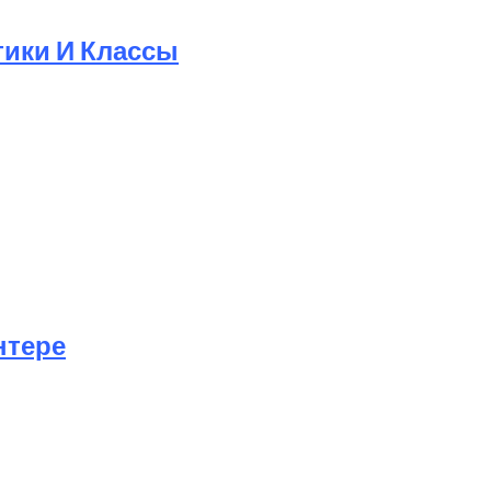
тики И Классы
нтере