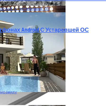
тфонах Android С Устаревшей ОС