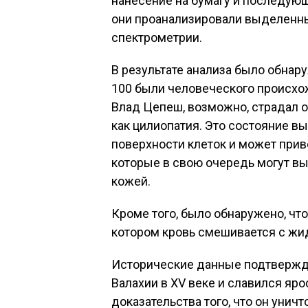
нанесение на бумагу и последующ
они проанализировали выделенн
спектрометрии.
В результате анализа было обнар
100 были человеческого происхож
Влад Цепеш, возможно, страдал о
как цилиопатия. Это состояние в
поверхности клеток и может прив
которые в свою очередь могут в
кожей.
Кроме того, было обнаружено, что
котором кровь смешивается с жи
Исторические данные подтвержда
Валахии в XV веке и славился яр
доказательства того, что он унич