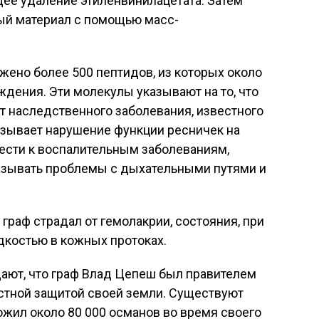
ее удаление этиленвинилацетата. Затем
ый материал с помощью масс-
ужено более 500 пептидов, из которых около
дения. Эти молекулы указывают на то, что
т наследственного заболевания, известного
ызывает нарушение функции ресничек на
ести к воспалительным заболеваниям,
ызывать проблемы с дыхательными путями и
 граф страдал от гемолакрии, состояния, при
дкостью в кожных протоках.
ют, что граф Влад Цепеш был правителем
остной защитой своей земли. Существуют
тожил около 80 000 османов во время своего