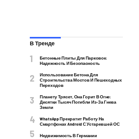
В Тренде
Бетонные Плиты Для Парковок:
Надежность И Безопасность
Использование Бетона Для
Строительства Мостов И Пешеходных
Переходов
Планету Трясет, Она Горит В Огне:
Десятки Тысяч Погибли Из-За Гнева
Земли
WhatsApp Прекратит Работу На
Смартфонах Android С Устаревшей ОС
Недвижимость В Германии