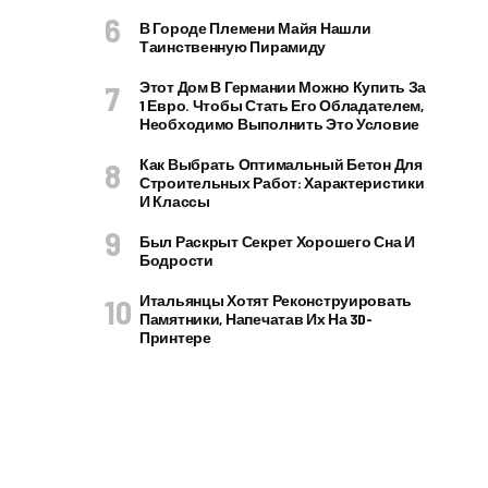
В Городе Племени Майя Нашли
Таинственную Пирамиду
Этот Дом В Германии Можно Купить За
1 Евро. Чтобы Стать Его Обладателем,
Необходимо Выполнить Это Условие
Как Выбрать Оптимальный Бетон Для
Строительных Работ: Характеристики
И Классы
Был Раскрыт Секрет Хорошего Сна И
Бодрости
Итальянцы Хотят Реконструировать
Памятники, Напечатав Их На 3D-
Принтере