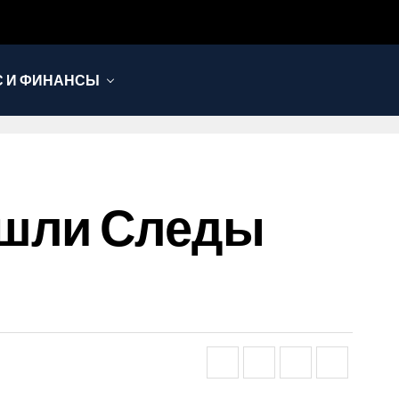
С И ФИНАНСЫ
ашли Следы