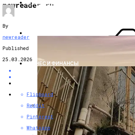
СТРОИТЕЛЬСТВО И РЕМОНТ
newreader.ru
By
НАУКА И ТЕХНОЛОГИИ
newreader
Published
25.03.2026
БИЗНЕС И ФИНАНСЫ
Flipboard
Reddit
Фасадные Работы Из Бетона:
Pinterest
Исполнение И Долговечность
Whatsapp