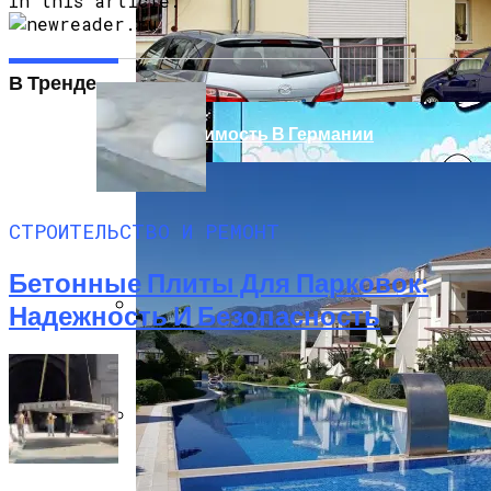
In this article:
В России Изобрели Лекарство,
Восстанавливающее Мозг
В Тренде
Недвижимость В Германии
СТРОИТЕЛЬСТВО И РЕМОНТ
Бетонные Плиты Для Парковок:
Надежность И Безопасность
Бетонные Сваи: Особенности
Применения И Устройство
Посещение Развлекательных Сайтов В
Рабочее Время