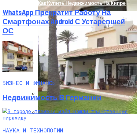
Как Купить Недвижимость На Кипре
WhatsApp Прекратит Работу На
Смартфонах Android С Устаревшей
ОС
Из Чего Состоит Бетон?
БИЗНЕС И ФИНАНСЫ
Недвижимость В Германии
Смартфоны И Планшеты Разрушают
Семейную Жизнь
Недвижимость В Испании Без
Посредников
НАУКА И ТЕХНОЛОГИИ