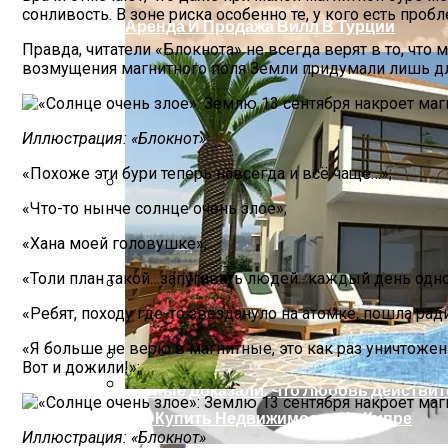
сонливость. В зоне риска особенно те, у кого есть про
Аренда И Продажа Вилл В Турции
Правда, читатели «Блокнота» не всегда верят в то, что
возмущения магнитного поля Земли придумали лишь для т
Иллюстрация: «Блокнот»
«Похоже эти бури теперь навсегда и всё чаще…»;
«Что-то нынче солнце очень злое»;
Из Чего Состоит Бетон?
«Хана моей головушке»;
«Толи план такой…запугивать людей…каждый день одно 
«Ребят, походу где-то звездануло на атомке, пошла ра
Вопросы К НАСА По Поводу Конца Свет
«Я больше не верю в магнитные, это как раз уничтожен
Вот и дожили!»;
Ученые Доказали, Что Любовь Действит
Как Купить Недвижимость На Кипре
Иллюстрация: «Блокнот»