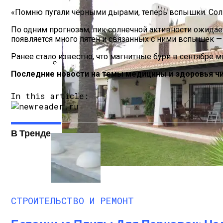
«Помню пугали чёрными дырами, теперь вспышки. Солн
По одним прогнозам, пик солнечной активности ожидает
появляется много пятен и связанных с ними вспышек —
Ранее стало известно, что магнитные бури в сентябре м
Последние новости на темы медицины и здоровья чи
Производство Плит Перекрытия ВП В М
In this article:
В Тренде
Недвижимость В Испании Без Посредн
СТРОИТЕЛЬСТВО И РЕМОНТ