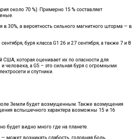
рия около 70 %). Примерно 15 % составляет
ченые.
 в 30%, а вероятность сильного магнитного шторма — в
нтября, буря класса G1 26 и 27 сентября, а также 7 и 8
США, которая оценивает их по опасности для
 человека, а G5 – это сильная буря с огромными
ектросети и спутники.
е поле Земли будет возмущенным. Также возмущения
мущения вспышечного характера возможны 15 и 16
о будет видно много где на планете.
— может возникать слабость, головная боль,