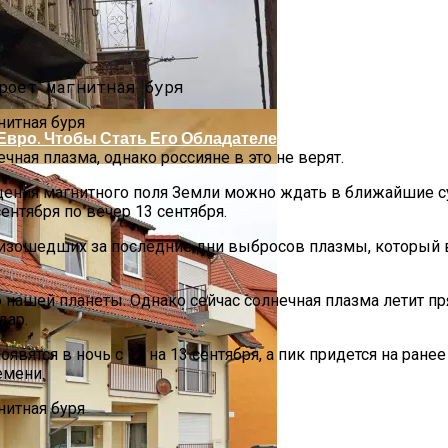
1 Евро. Чтобы Стать Его Обладателем, Необходимо Вып
чная плазма, однако россияне в это не верят.
щения магнитного поля Земли можно ждать в ближайшие с
ентября по вечер 13 сентября.
изошедших за последние дни выбросов плазмы, который всё
шей планеты. Однако сейчас солнечная плазма летит прямо
дар.
ия И Устройство
тся в ночь с 12 на 13 сентября, а пик придется на ранее у
емени.
Желающих Разгадать Код Шифра