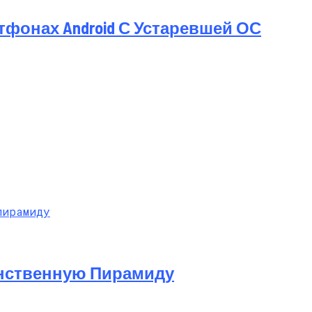
тфонах Android С Устаревшей ОС
инственную Пирамиду