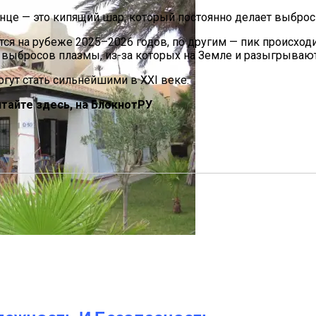
це — это кипящий шар, который постоянно делает выбросы
ся на рубеже 2025–2026 годов, по другим — пик происход
 выбросов плазмы, из-за которых на Земле и разыгрывают
огут стать сильнейшими в XXI веке.
тайте здесь, на
БлокнотРУ
оскве
иков