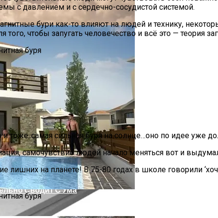
блемы с давлением и с сердечно-сосудистой системой.
 магнитные бури как-то влияют на людей и технику, некотор
ого, чтобы запугать человечество и всё это — теория заго
и тоже..самая сильная буря на солнце…оно по идее уже 
диация, самочувствие людей начало меняться вот и выдумал
а
ие лишних на планете! В 75-80 годах в школе говорили ‘хо
ельно Сводит С Ума