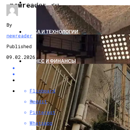
СТРОИТЕЛЬСТВО И РЕМОНТ
newreader.ru
By
НАУКА И ТЕХНОЛОГИИ
newreader
Published
09.02.2026
БИЗНЕС И ФИНАНСЫ
Flipboard
Reddit
Бетонные Плиты Для Теплоизоляции: 
Pinterest
Whatsapp