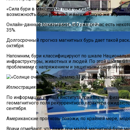
«Сила бури в максимуме пока ожидается умеренная — ур
возможность бури уровня 3 и выше. Такую же вероятно
Недвижимость В Германии
Онлайн-данные показывают, что уже сейчас есть некот
35%.
Долгосрочный прогноз магнитных бурь дает такой раскла
октября.
Напомним, бури классифицируют по шкале Национально
инфраструктуры, животных и людей. По этой шкале G1 
проблемами с напряжением и защитными системами. Пр
Бетонные Блоки Для Строительства: П
Иллюстрация: xras.ru
По информации ученых института прикладной физики и
геомагнитного поля рекуррентного характера ожидаются
Конец Света В Картинках
сентября.
Американские прогнозы похожи, по крайней мере, модел
Врачи отмечают, что даже при малой магнитной буре м