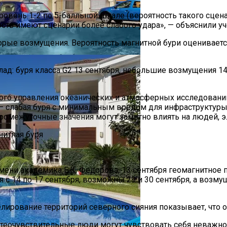
овень 1-2 по 5-балльной шкале (вероятность такого сцена
сть имеют сценарии более слабого удара», — объяснили у
орые возмущения. Вероятность магнитной бури оценивается
д: буря класса G2 13 сентября, небольшие возмущения 14 се
го управления океанических и атмосферных исследований 
– слабая буря с минимальным вредом для инфраструктуры и
омежуточные значения могут заметно влиять на людей, эл
реимущества И Недостатки
мени академика Е.К. Федорова, 13 сентября геомагнитно
 с 14 по 17 сентября, возможны 29 и 30 сентября, а воз
ирование территорий северного сияния показывает, что он
етеочувствительные люди могут чувствовать себя неважно 