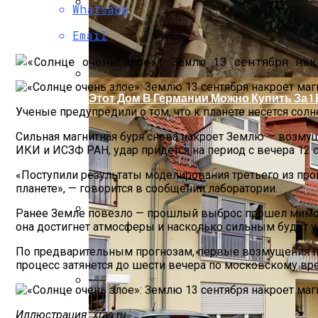
Whatsapp
Как Безопасно Довезти Елку До Дома
Email
Этот Дом В Германии Можно Купить За 
Ученые предупредили о том, что к планете несется солне
Сильная магнитная буря снова накроет Землю — возму
ИКИ и ИСЗФ РАН, удар придется на период с вечера 12 с
«Поступили результаты моделирования третьего из про
планете», — говорится в сообщении лаборатории.
Ранее Земле повезло — прошлый выброс прошел мимо на
она достигнет атмосферы и насколько сильным будет у
Бетонные Сваи: Особенности Применен
По предварительным прогнозам, первые возмущения появя
процесс затянется до шести вечера по московскому вр
Британские Спецслужбы Просят Всех 
Иллюстрация: xras.ru