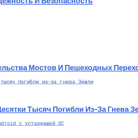
дежность И Безопасность
ельства Мостов И Пешеходных Перех
 Десятки Тысяч Погибли Из-За Гнева 