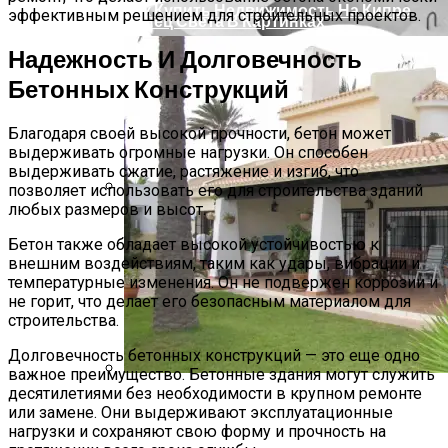
Как Купить Недвижимость На Кипре
эффективным решением для строительных проектов.
Конец Света В Картинках
Надежность И Долговечность
Бетонных Конструкций
Благодаря своей высокой прочности, бетон может
выдерживать огромные нагрузки. Он способен
выдерживать сжатие, растяжение и изгиб, что
позволяет использовать его для строительства зданий
любых размеров и высот.
Производство Плит Перекрытия ВП В
Москве
Бетон также обладает высокой устойчивостью к
внешним воздействиям, таким как удары, вибрации и
температурные изменения. Он не подвержен коррозии и
не горит, что делает его безопасным материалом для
строительства.
Долговечность бетонных конструкций — это еще одно
важное преимущество. Бетонные здания могут служить
десятилетиями без необходимости в крупном ремонте
Недвижимость В Испании Без
или замене. Они выдерживают эксплуатационные
Посредников
нагрузки и сохраняют свою форму и прочность на