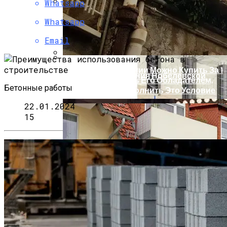
Whatsapp
Смартфоны И Планшеты Разрушают
Whatsapp
Семейную Жизнь
Email
Этот Дом В Германии Можно Купить За 1
Церемония Вручения Нобелевской
Евро. Чтобы Стать Его Обладателем,
Премии 2012
Бетонные работы
Необходимо Выполнить Это Условие
22.01.2024
15
Бетонные Сваи: Особенности
Применения И Устройство