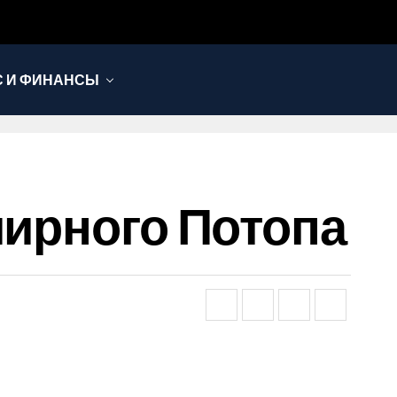
С И ФИНАНСЫ
мирного Потопа