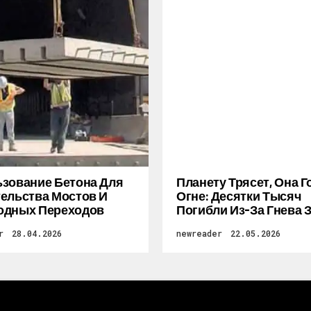
зование Бетона Для
Планету Трясет, Она Г
ельства Мостов И
Огне: Десятки Тысяч
одных Переходов
Погибли Из-За Гнева 
r
28.04.2026
newreader
22.05.2026