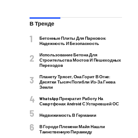
В Тренде
Бетонные Плиты Для Парковок:
Надежность И Безопасность
Использование Бетона Для
Строительства Мостов И Пешеходных
Переходов
Планету Трясет, Она Горит В Огне:
Десятки Тысяч Погибли Из-За Гнева
Земли
WhatsApp Прекратит Работу На
Смартфонах Android С Устаревшей ОС
Недвижимость В Германии
В Городе Племени Майя Нашли
Таинственную Пирамиду