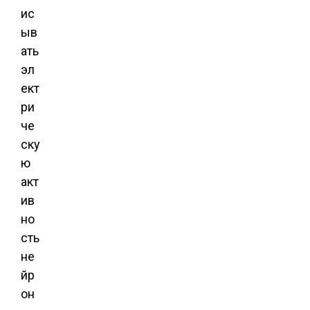
ис
ыв
ать
эл
ект
ри
че
ску
ю
акт
ив
но
сть
не
йр
он