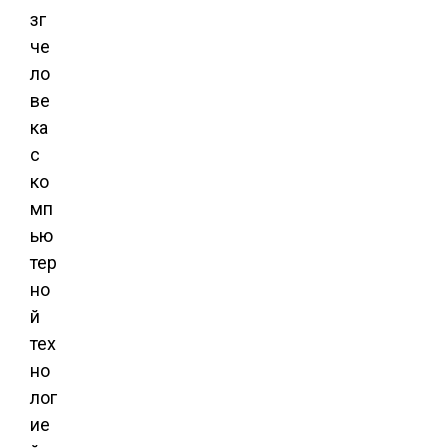
зг
че
ло
ве
ка
с
ко
мп
ью
тер
но
й
тех
но
лог
ие