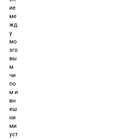
ие
ме
жд
у
мо
зго
вы
м
чи
по
м и
вн
еш
ни
ми
уст