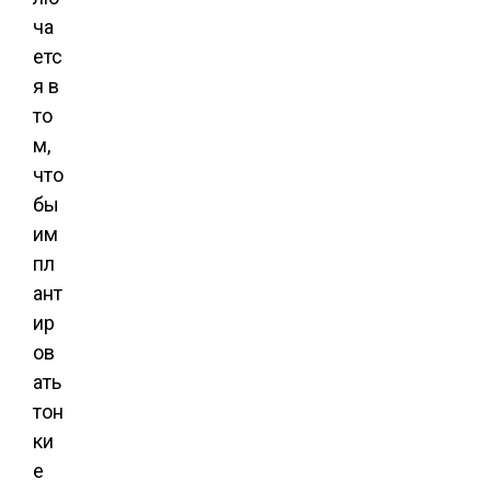
ча
етс
я в
то
м,
что
бы
им
пл
ант
ир
ов
ать
тон
ки
е