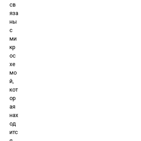
св
яза
ны
с
ми
кр
ос
хе
мо
й,
кот
ор
ая
нах
од
итс
я