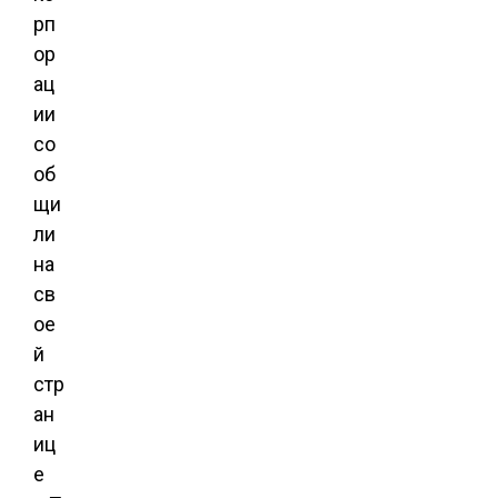
рп
ор
ац
ии
со
об
щи
ли
на
св
ое
й
стр
ан
иц
е