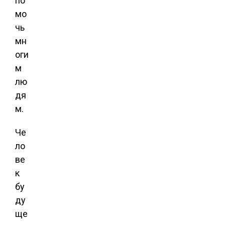
по
мо
чь
мн
оги
м
лю
дя
м.
Че
ло
ве
к
бу
ду
ще