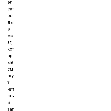
эл
ект
ро
ды
в
мо
зг,
кот
ор
ые
см
огу
т
чит
ать
и
зап