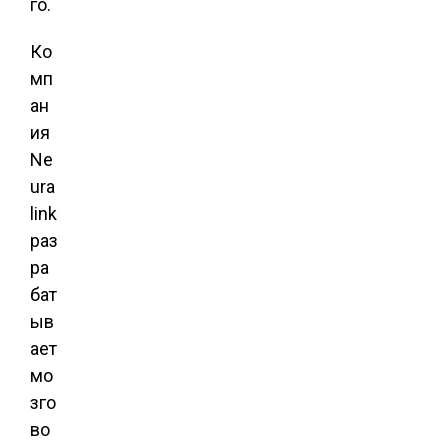
го.
Ко
мп
ан
ия
Ne
ura
link
раз
ра
бат
ыв
ает
мо
зго
во