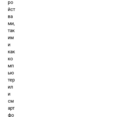
ро
йст
ва
ми,
так
им
и
как
ко
мп
ью
тер
ил
и
см
арт
фо