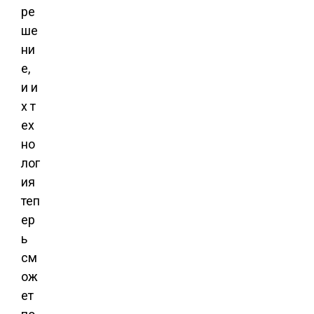
ре
ше
ни
е,
и и
х т
ех
но
лог
ия
теп
ер
ь
см
ож
ет