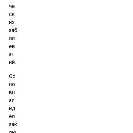
че
ск
их
заб
ол
ев
ан
ий.
Ос
но
вн
ая
ид
ея
зак
лю