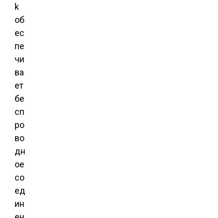
k
об
ес
пе
чи
ва
ет
бе
сп
ро
во
дн
ое
со
ед
ин
ен