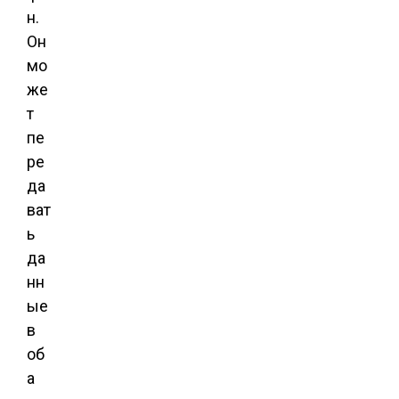
н.
Он
мо
же
т
пе
ре
да
ват
ь
да
нн
ые
в
об
а