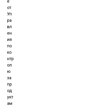
е
от
Уп
ра
вл
ен
ия
по
ко
нтр
ол
ю
за
пр
од
укт
ам