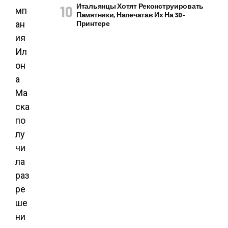
Итальянцы Хотят Реконструировать
мп
Памятники, Напечатав Их На 3D-
ан
Принтере
ия
Ил
он
а
Ма
ска
по
лу
чи
ла
раз
ре
ше
ни