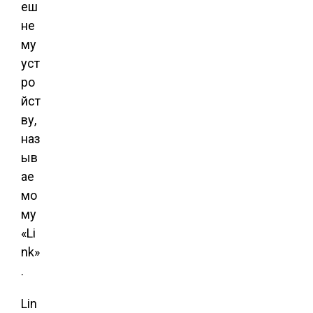
еш
не
му
уст
ро
йст
ву,
наз
ыв
ае
мо
му
«Li
nk»
.
Lin