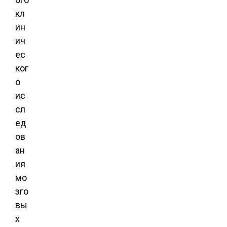
кл
ин
ич
ес
ког
о
ис
сл
ед
ов
ан
ия
мо
зго
вы
х