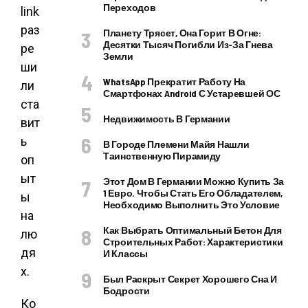
Переходов
link
раз
Планету Трясет, Она Горит В Огне:
Десятки Тысяч Погибли Из-За Гнева
ре
Земли
ши
WhatsApp Прекратит Работу На
ли
Смартфонах Android С Устаревшей ОС
ста
Недвижимость В Германии
вит
ь
В Городе Племени Майя Нашли
Таинственную Пирамиду
оп
ыт
Этот Дом В Германии Можно Купить За
1 Евро. Чтобы Стать Его Обладателем,
ы
Необходимо Выполнить Это Условие
на
Как Выбрать Оптимальный Бетон Для
лю
Строительных Работ: Характеристики
дя
И Классы
х.
Был Раскрыт Секрет Хорошего Сна И
Бодрости
Ко