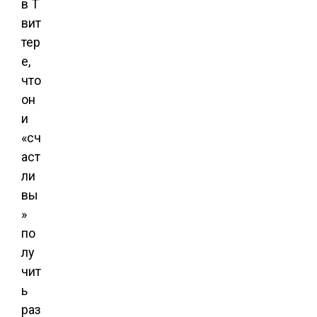
в Т
вит
тер
е,
что
он
и
«сч
аст
ли
вы
»
по
лу
чит
ь
раз