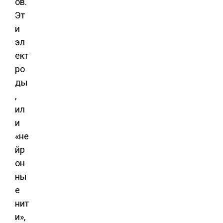
ов.
Эт
и
эл
ект
ро
ды
,
ил
и
«не
йр
он
ны
е
нит
и»,