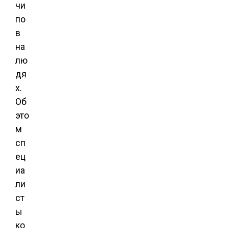
чи
по
в
на
лю
дя
х.
Об
это
м
сп
ец
иа
ли
ст
ы
ко