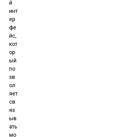
й
инт
ер
фе
йс,
кот
ор
ый
по
зв
ол
яет
св
яз
ыв
ать
мо