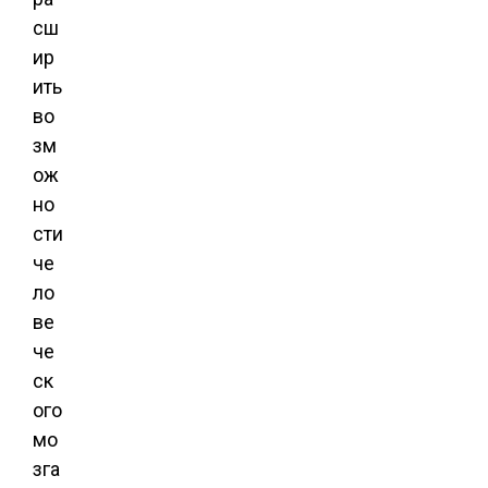
сш
ир
ить
во
зм
ож
но
сти
че
ло
ве
че
ск
ого
мо
зга