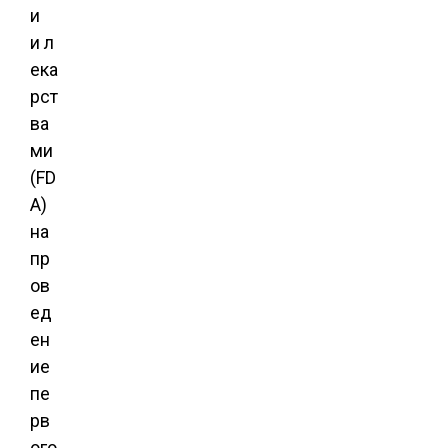
и
и л
ека
рст
ва
ми
(FD
A)
на
пр
ов
ед
ен
ие
пе
рв
ого