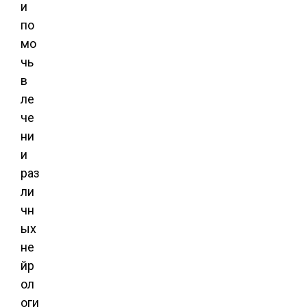
и
по
мо
чь
в
ле
че
ни
и
раз
ли
чн
ых
не
йр
ол
оги