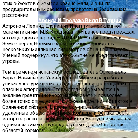
этих объектов с Землей крайне мала, и они, по
предварительным расчетам, пролетят на безопасном
расстоянии.
Аренда И Продажа Вилл В Турции
Астроном Леонид Еленин из Института прикладной
математики им. М.В. Келдыша РАН ранее предупреждал,
что еще один астероид — 2024 PT5 — приблизится к
Земле перед Новым годом, но также пройдет в
нескольких миллионах километров от нашей планеты.
Ученый подчеркнул, что это событие не представляет
угрозы.
Тем временем испанский исследователь Оскар дель
Барко Новильо из Университета Мурсии разработал
уникальное уравнение для определения потенциально
Бетонные Блоки Для Строительства:
опасных астероидов. Этот метод основывается на
Преимущества И Недостатки
анализе гравитационного изгиба света и позволяет
более точно определять положение мелких объектов в
Солнечной системе. В расчетах учитываются даже
удаленные объекты из Пояса Койпера и Облака Оорта,
Главные Ученые Года Названы
которые располагаются за орбитой Нептуна и являются
Научным Журналом Nature
одними из самых труднодоступных для наблюдения
областей космоса.