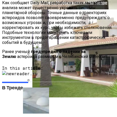
Как Купить Недвижимость На Кипре
Как сообщает Daily Mail, разработка таких методов
анализа может существенно укрепить системы
планетарной обороны. Точные данные о траекториях
астероидов позволят своевременно предупреждать о
возможных угрозах и, при необходимости,
корректировать их курс, чтобы избежать столкновения.
Подобные технологии могут стать ключевым
инструментом в предотвращении катастрофических
событий в будущем.
Ранее ученый
предупредил о падении на
Землю
астероида размером с Челябинский метеорит.
Из Чего Состоит Бетон?
In this article:
В Тренде
Смартфоны И Планшеты Разрушают
Семейную Жизнь
Недвижимость В Испании Без
Посредников