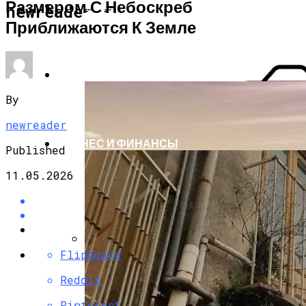
Размером С Небоскреб
СТРОИТЕЛЬСТВО И РЕМОНТ
newreader.ru
Приближаются К Земле
НАУКА И ТЕХНОЛОГИИ
By
newreader
БИЗНЕС И ФИНАНСЫ
Published
11.05.2026
Flipboard
Фасадные Работы Из Бетона:
Исполнение И Долговечность
Reddit
Pinterest