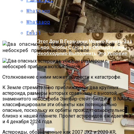
Whatsapp
Марсоход Curiosity Пробурил Красную
Планету. Фотографии
Whatsapp
Email
Этот Дом В Германии Можно Купить За 1
Евро. Чтобы Стать Его Обладателем,
Необходимо Выполнить Это Условие
Столкновение с ними может привести к катастрофе.
К Земле стремительно приближаются два крупных
астероида, размеры которых сравнимы с высотой
знаменитого небоскреба Эмпайр-стейт-билдинг. В NASA
Бетонные Плиты Для Теплоизоляции:
классифицировали эти объекты как потенциально
Возможности И Преимущества
опасные, поскольку их орбиты проходят относительно
близко к нашей планете. Пролет астероидов ожидается 3
и 4 декабря 2024 года.
Астероиды, обозначенные как 2007 JX2 и 2020 XR,