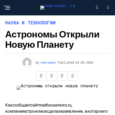
НАУКА И ТЕХНОЛОГИИ
Астрономы Открыли
Новую Планету
By
newreader
Published
23.03.2026
Как
сообщает
сайт
madhousenews
.
ru
,
компания
астрономов
сделала
заявление,
в
котором
го