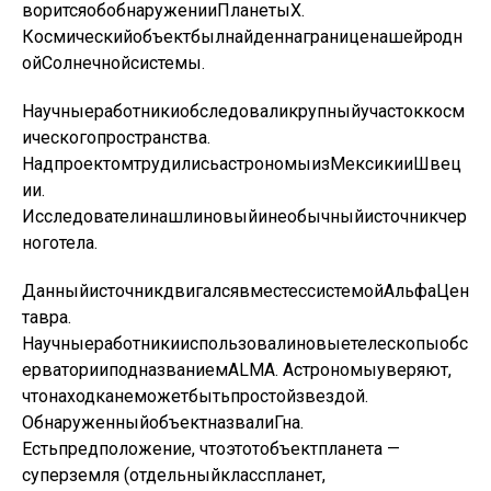
ворится
об
обнаружении
Планеты
Х
.
Космический
объект
был
найден
на
границе
нашей
родн
ой
Солнечной
системы
.
Научные
работники
обследовали
крупный
участок
косм
ического
пространства
.
Над
проектом
трудились
астрономы
из
Мексики
и
Швец
ии
.
Исследователи
нашли
новый
и
необычный
источник
чер
ного
тела
.
Данный
источник
двигался
вместе
с
системой
Альфа
Цен
тавра
.
Научные
работники
использовали
новые
телескопы
обс
ерватории
под
названием
ALMA
.
Астрономы
уверяют
,
что
находка
не
может
быть
простой
звездой
.
Обнаруженный
объект
назвали
Гна
.
Есть
предположение
,
что
этот
объект
планета
—
суперземля
(
отдельный
класс
планет
,