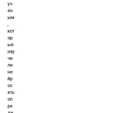
уч
ен
ым
,
кот
ор
ые
нау
чи
ли
не
йр
ос
еть
оп
ре
де