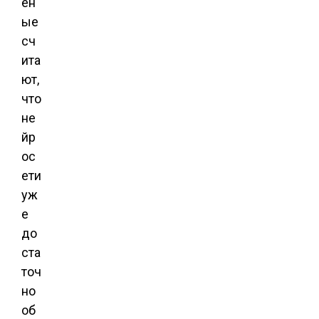
ен
ые
сч
ита
ют,
что
не
йр
ос
ети
уж
е
до
ста
точ
но
об