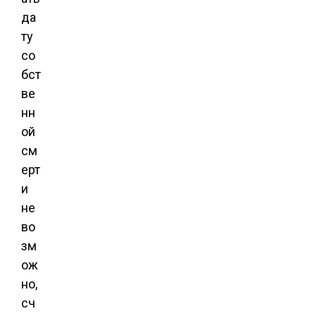
да
ту
со
бст
ве
нн
ой
см
ерт
и
не
во
зм
ож
но,
сч