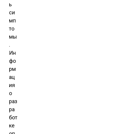
ь
си
мп
то
мы
.
Ин
фо
рм
ац
ия
о
раз
ра
бот
ке
оп