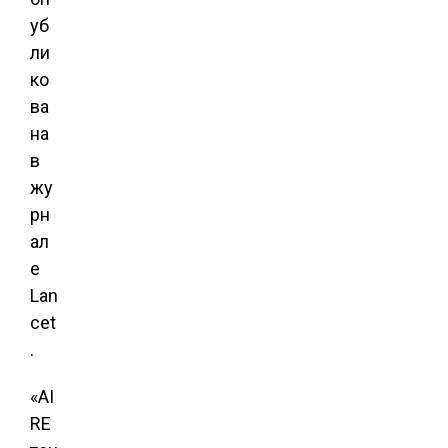
уб
ли
ко
ва
на
в
жу
рн
ал
е
Lan
cet
.
«AI
RE