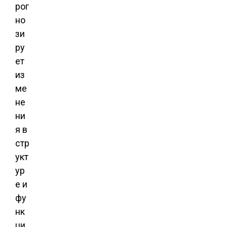
рог
но
зи
ру
ет
из
ме
не
ни
я в
стр
укт
ур
е и
фу
нк
ци