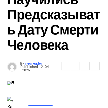
Предсказыват
Ь Дату Смерти
Человека
By
newreader
Published
12.04
.2026