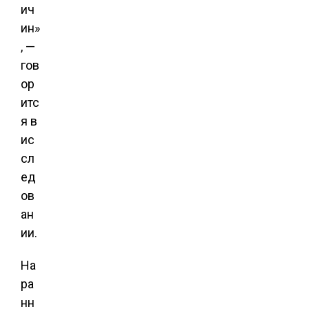
ич
ин»
, —
гов
ор
итс
я в
ис
сл
ед
ов
ан
ии.
На
ра
нн