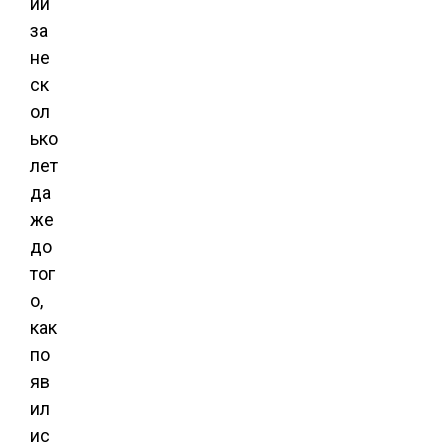
ий
за
не
ск
ол
ько
лет
да
же
до
тог
о,
как
по
яв
ил
ис