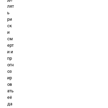
лят
ь
ри
ск
и
см
ерт
и и
пр
огн
оз
ир
ов
ать
её
да