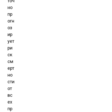
точ
но
пр
огн
оз
ир
ует
ри
ск
см
ерт
но
сти
от
вс
ех
пр