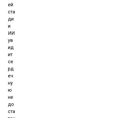
ей
ста
ди
и
ИИ
ув
ид
ит
се
рд
еч
ну
ю
не
до
ста