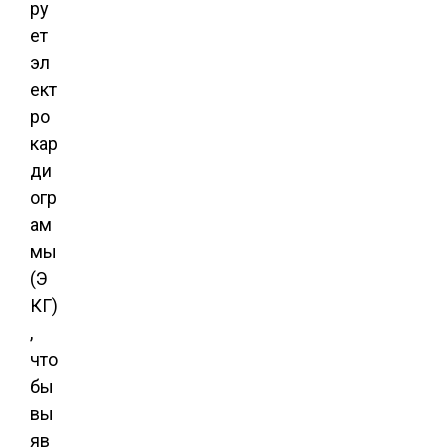
ру
ет
эл
ект
ро
кар
ди
огр
ам
мы
(Э
КГ)
,
что
бы
вы
яв