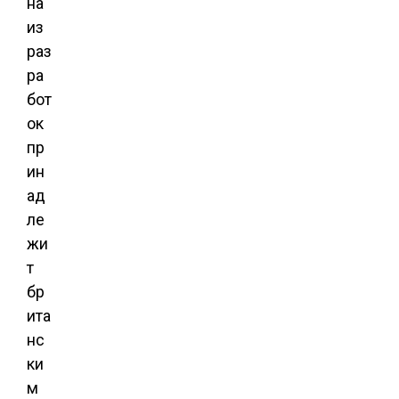
на
из
раз
ра
бот
ок
пр
ин
ад
ле
жи
т
бр
ита
нс
ки
м