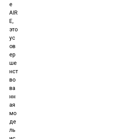
е
AIR
E,
это
ус
ов
ер
ше
нст
во
ва
нн
ая
мо
де
ль
ис