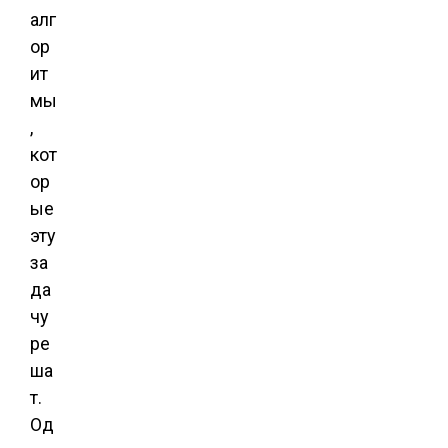
алг
ор
ит
мы
,
кот
ор
ые
эту
за
да
чу
ре
ша
т.
Од