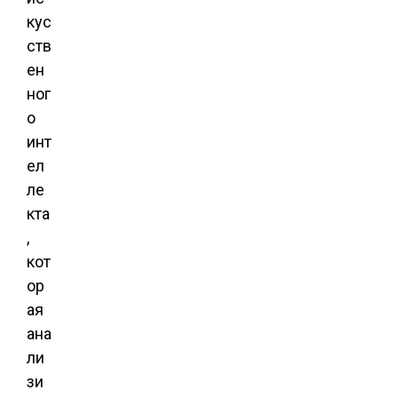
кус
ств
ен
ног
о
инт
ел
ле
кта
,
кот
ор
ая
ана
ли
зи