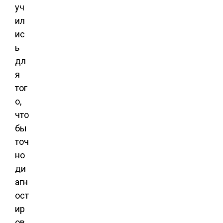
уч
ил
ис
ь
дл
я
тог
о,
что
бы
точ
но
ди
агн
ост
ир
ов