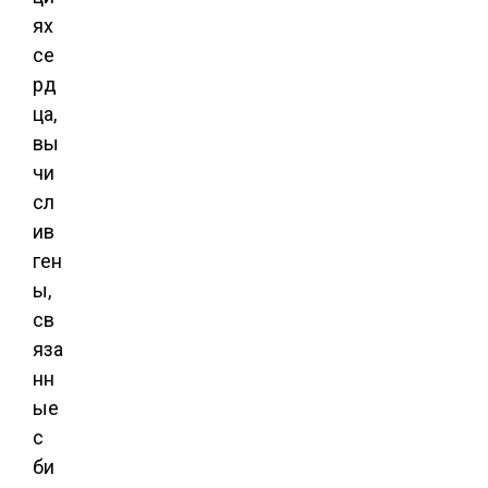
ях
се
рд
ца,
вы
чи
сл
ив
ген
ы,
св
яза
нн
ые
с
би