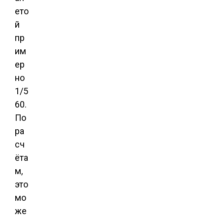
ето
й
пр
им
ер
но
1/5
60.
По
ра
сч
ёта
м,
это
мо
же