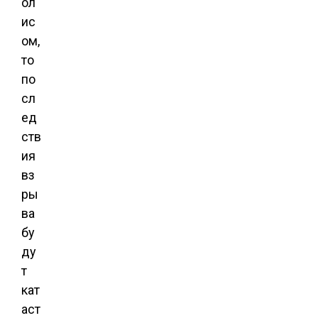
ол
ис
ом,
то
по
сл
ед
ств
ия
вз
ры
ва
бу
ду
т
кат
аст