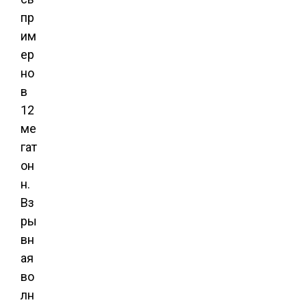
пр
им
ер
но
в
12
ме
гат
он
н.
Вз
ры
вн
ая
во
лн