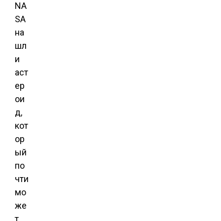
NA
SA
на
шл
и
аст
ер
ои
д,
кот
ор
ый
по
чти
мо
же
т