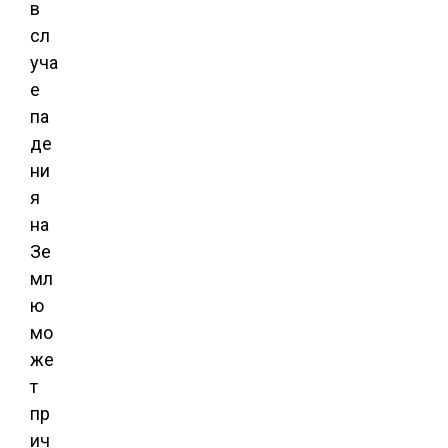
в
сл
уча
е
па
де
ни
я
на
Зе
мл
ю
мо
же
т
пр
ич