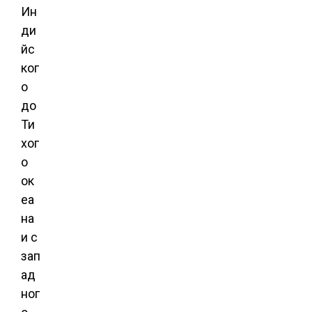
Ин
ди
йс
ког
о
до
Ти
хог
о
ок
еа
на
и с
зап
ад
ног