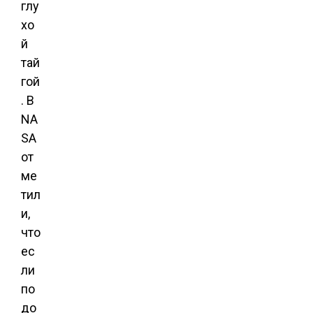
глу
хо
й
тай
гой
. В
NA
SA
от
ме
тил
и,
что
ес
ли
по
до