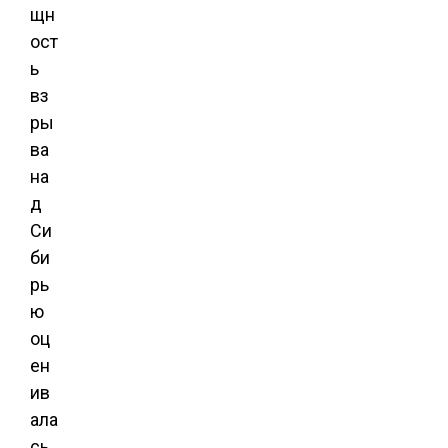
щн
ост
ь
вз
ры
ва
на
д
Си
би
рь
ю
оц
ен
ив
ала
сь