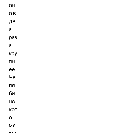
он
о в
дв
а
раз
а
кру
пн
ее
Че
ля
би
нс
ког
о
ме