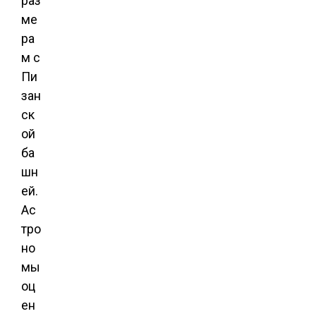
раз
ме
ра
м с
Пи
зан
ск
ой
ба
шн
ей.
Ас
тро
но
мы
оц
ен