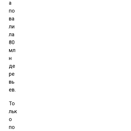
а
по
ва
ли
ла
80
мл
н
де
ре
вь
ев.
То
льк
о
по