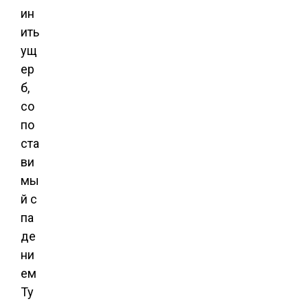
ин
ить
ущ
ер
б,
со
по
ста
ви
мы
й с
па
де
ни
ем
Ту