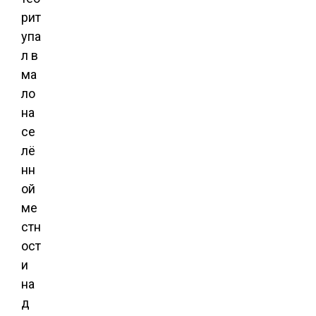
рит
упа
л в
ма
ло
на
се
лё
нн
ой
ме
стн
ост
и
на
д