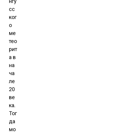
нгу
сс
ког
о
ме
тео
рит
а в
на
ча
ле
20
ве
ка.
Тог
да
мо