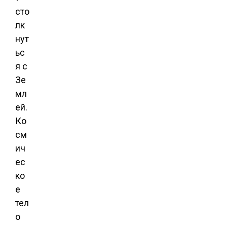
сто
лк
нут
ьс
я с
Зе
мл
ей.
Ко
см
ич
ес
ко
е
тел
о