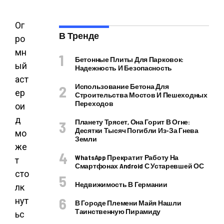
Ог
В Тренде
ро
мн
Бетонные Плиты Для Парковок:
ый
Надежность И Безопасность
аст
Использование Бетона Для
ер
Строительства Мостов И Пешеходных
Переходов
ои
д
Планету Трясет, Она Горит В Огне:
Десятки Тысяч Погибли Из-За Гнева
мо
Земли
же
WhatsApp Прекратит Работу На
т
Смартфонах Android С Устаревшей ОС
сто
Недвижимость В Германии
лк
нут
В Городе Племени Майя Нашли
Таинственную Пирамиду
ьс