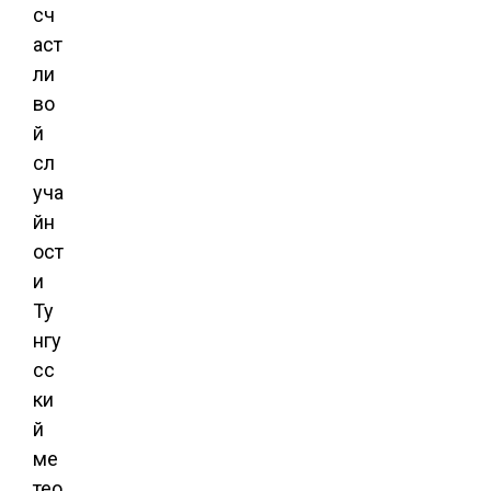
сч
аст
ли
во
й
сл
уча
йн
ост
и
Ту
нгу
сс
ки
й
ме
тео