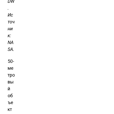
DW
.
Ис
точ
ни
к:
NA
SA.
50-
ме
тро
вы
й
об
ъе
кт