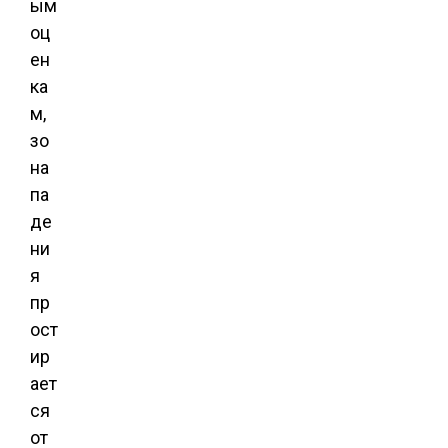
ым
оц
ен
ка
м,
зо
на
па
де
ни
я
пр
ост
ир
ает
ся
от