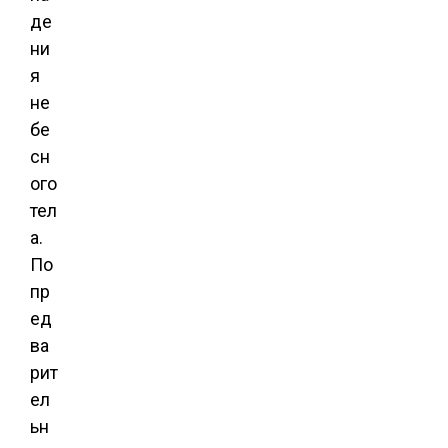
де
ни
я
не
бе
сн
ого
тел
а.
По
пр
ед
ва
рит
ел
ьн