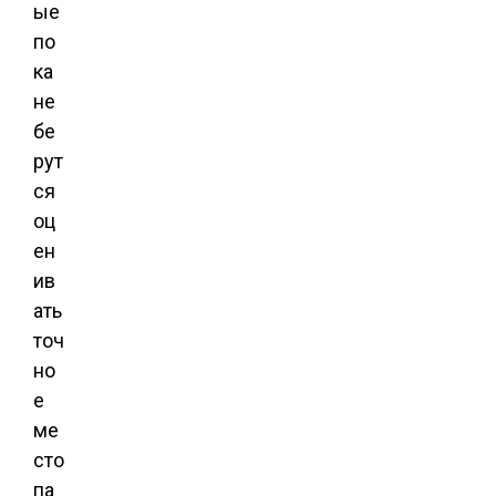
ые
по
ка
не
бе
рут
ся
оц
ен
ив
ать
точ
но
е
ме
сто
па