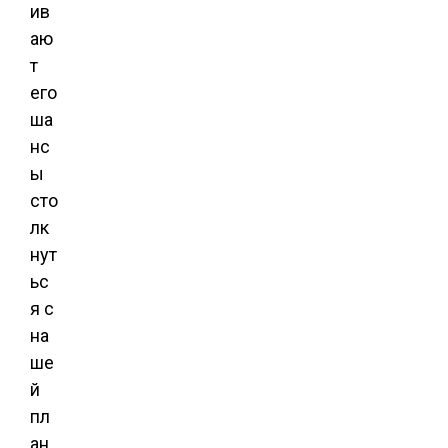
ив
аю
т
его
ша
нс
ы
сто
лк
нут
ьс
я с
на
ше
й
пл
ан