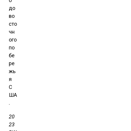
о
до
во
сто
чн
ого
по
бе
ре
жь
я
С
ША
.
20
23