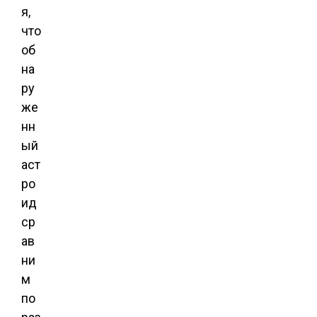
я,
что
об
на
ру
же
нн
ый
аст
ро
ид
ср
ав
ни
м
по