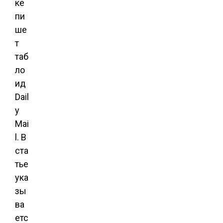
ке
пи
ше
т
таб
ло
ид
Dail
y
Mai
l. В
ста
тье
ука
зы
ва
етс