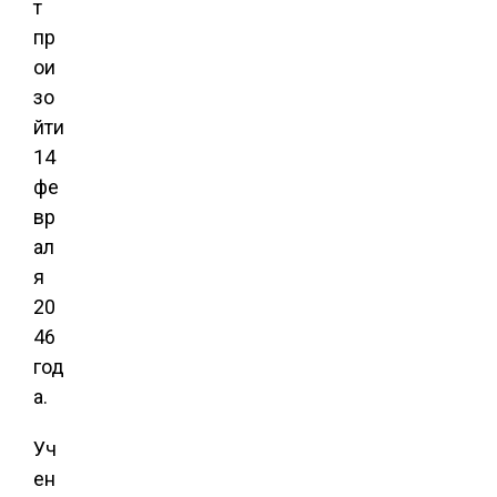
т
пр
ои
зо
йти
14
фе
вр
ал
я
20
46
год
а.
Уч
ен