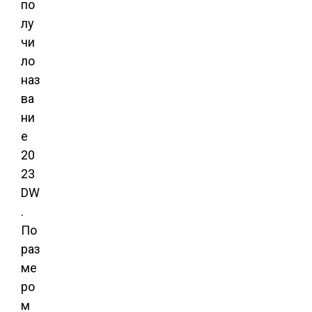
по
лу
чи
ло
наз
ва
ни
е
20
23
DW
.
По
раз
ме
ро
м