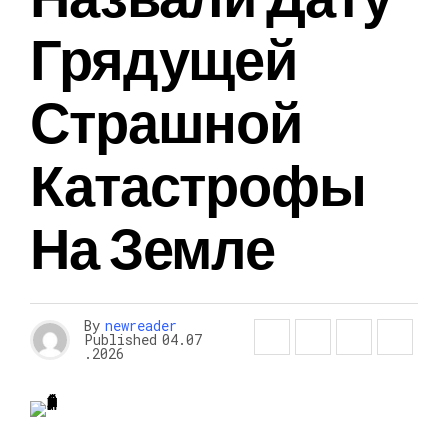
Грядущей
Страшной
Катастрофы
На Земле
By
newreader
Published
04.07
.2026