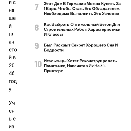
я с
Этот Дом В Германии Можно Купить За
1 Евро. Чтобы Стать Его Обладателем,
на
Необходимо Выполнить Это Условие
ше
Как Выбрать Оптимальный Бетон Для
й
Строительных Работ: Характеристики
пл
И Классы
ан
Был Раскрыт Секрет Хорошего Сна И
ето
Бодрости
й в
Итальянцы Хотят Реконструировать
20
Памятники, Напечатав Их На 3D-
Принтере
46
год
у.
Уч
ен
ые
из