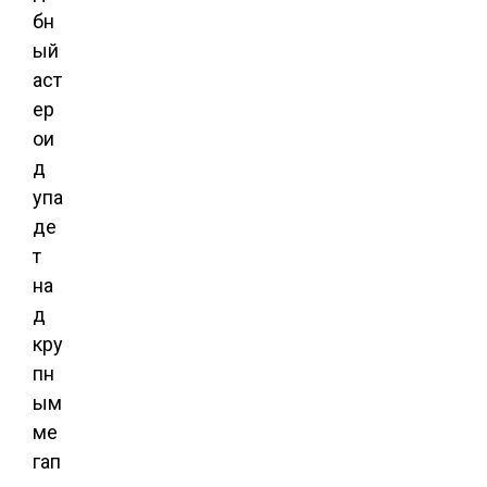
бн
ый
аст
ер
ои
д
упа
де
т
на
д
кру
пн
ым
ме
гап