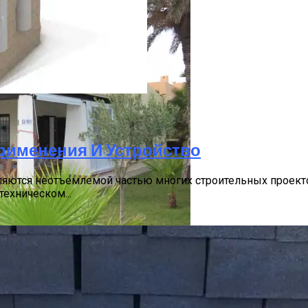
оскве
рименения И Устройство
ляются неотъемлемой частью многих строительных проект
ехническом...
иков