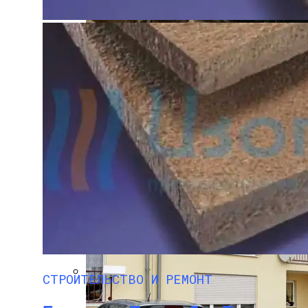
Посещение Развлекательных Сайтов В 
Этот Дом В Германии Можно Купить За 
Бетонные Сваи: Особенности Применен
СТРОИТЕЛЬСТВО И РЕМОНТ
Главные Ученые Года Названы Научным