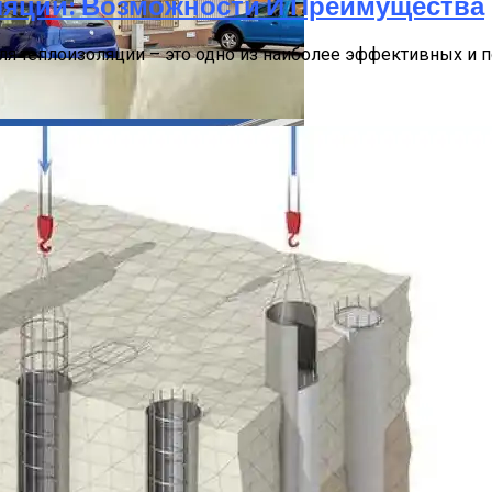
яции: Возможности И Преимущества
ля теплоизоляции – это одно из наиболее эффективных и 
реимущества И Недостатки
мейную Жизнь
ии 2012