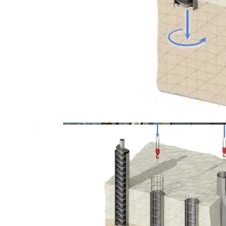
Аренда И Продажа Вилл В Турции
Из Чего Состоит Бетон?
Как Безопасно Довезти Елку До Дома
Как Купить Недвижимость На Кипре