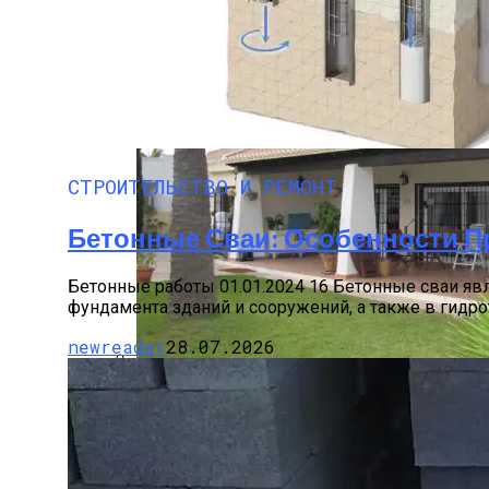
Производство Плит Перекрытия ВП В М
СТРОИТЕЛЬСТВО И РЕМОНТ
Бетонные Сваи: Особенности П
Бетонные работы 01.01.2024 16 Бетонные сваи яв
фундамента зданий и сооружений, а также в гидрот
newreader
28.07.2026
Недвижимость В Испании Без Посредн