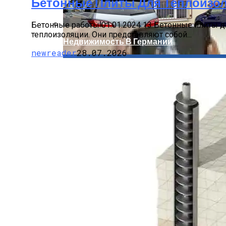
Бетонные Плиты Для Теплоизол
Бетонные работы 01.01.2024 13 Бетонные плиты д
теплоизоляции. Они представляют собой...
Недвижимость В Германии
newreader
28.07.2026
Бетонные Блоки Для Строительства: П
Смартфоны И Планшеты Разрушают Се
Церемония Вручения Нобелевской Прем